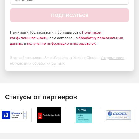
Система SolidCAM уже более 10 лет имеет статус
золотого партнера SolidWorks.
ПОДПИСАТЬСЯ
Система SolidCAM работает в режиме сборочного узла
SolidWorks, что позволяет использовать в режиме
Нажимая «Подписаться», я соглашаюсь с
Политикой
конфиденциальности
, даю согласие на
обработку персональных
визуализации крепления, оснастки и тиски.
данных
и
получение информационных рассылок
.
Комплекс SolidCAM + SolidWorks может быть расширен
с помощью пакетов для поддержки станков с ЧПУ
Этот сайт защищен SmartCaptcha от Yandex Cloud -
Уведомление
любых типов.
об условиях обработки данных
Статусы от партнеров