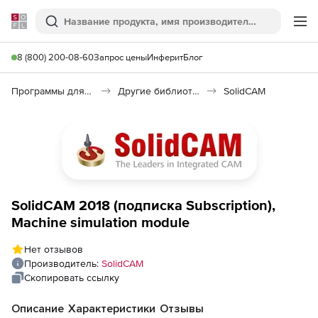
Softline
Поиск
Ме
8 (800) 200-08-60
Запрос цены
Инферит
Блог
Программы для программирования
Другие библиотеки
SolidCAM
SolidCAM 2018 (подписка Subscription),
Machine simulation module
Нет отзывов
Производитель:
SolidCAM
Скопировать ссылку
Описание
Характеристики
Отзывы