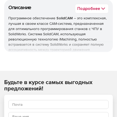
Описание
Подробнее
Программное обеспечение
SolidCAM
– это комплексная,
лучшая в своем классе CAM-система, предназначенная
для оптимального программирования станков с ЧПУ в
SolidWorks. Система SolidCAM, использующая
революционную технологию iMachining, полностью
встраивается в систему SolidWorks и сохраняет полную
ассоциативность между траекторией движения
инструмента и моделью SolidWorks.
Основные преимущества использования системы
SolidCAM в SolidWorks:
Будьте в курсе самых выгодных
Рабочая среда системы SolidCAM аналогична среде
программы SolidWorks: все действия выполняются в
предложений!
одном окне.
Полная ассоциативность: при изменении детали
автоматически обновляется траектория движения
инструмента.