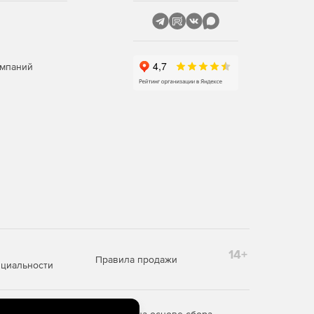
омпаний
14+
Правила продажи
циальности