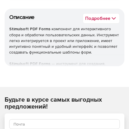
Описание
Подробнее
Stimulsoft PDF Forms
компонент для интерактивного
сбора и обработки пользовательских данных. Инструмент
легко интегрируется в проект или приложение, имеет
интуитивно понятный и удобный интерфейс и позволяет
создавать функциональные шаблоны форм.
Stimulsoft PDF Forms
— инструмент для создания,
редактирования, заполнения, публикации,
распространения интерактивных форм и сбора
результатов. Продукт встраивается в приложение и
позволяет создавать различные пользовательские
шаблоны для наполнения. Богатый функционал делает
Будьте в курсе самых выгодных
шаблон по-настоящему интерактивным. Пользователи
получают заполняемую форму в формате PDF, которую
предложений!
они могут редактировать в любой программе,
поддерживающей этот формат.
Большой набор элементов