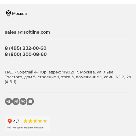
конструктор форм использует ту же логику работы.
Основными отличиями продукта для создания
Москва
редактируемых форм от конструктора отчетов и
дашбордов являются отсутствие данных в формах и
интерактивность разработанных шаблонов.
sales.r@softline.com
Состав
8 (495) 232-00-60
Продукт Stimulsoft PDF Forms включает в себя
8 (800) 200-08-60
интерактивный редактор документов и средство
просмотра форм. Формы встроены в редактор – именно
здесь расположены заполняемые поля, параметры,
ПАО «Софтлайн». Юр. адрес: 119021, г. Москва, ул. Льва
опции и функционал по обработке документов. Данные
Толстого, дом 5, строение 1, этаж 3, помещение 1, комн. № 2, 2а
(А-311)
из редактируемых полей автоматически отправляются в
приложение и сохраняются там для последующего
анализа и визуализации.