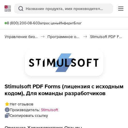
Softline
Поиск
Ме
8 (800) 200-08-60
Запрос цены
Инферит
Блог
Управление бизнесом, CRM/ERP
Программное обеспечение для работы с документами
Stimulsoft PDF Forms
Stimulsoft PDF Forms (лицензия с исходным
кодом), Для команды разработчиков
Нет отзывов
Производитель:
Stimulsoft
Скопировать ссылку
Описание
Характеристики
Отзывы