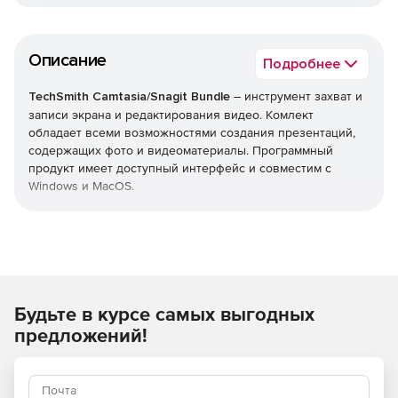
Описание
Подробнее
TechSmith Camtasia/Snagit Bundle
– инструмент захват и
записи экрана и редактирования видео. Комлект
обладает всеми возможностями создания презентаций,
содержащих фото и видеоматериалы. Программный
продукт имеет доступный интерфейс и совместим с
Windows и MacOS.
Преимущества пакета:
Доступны версии на английском, немецком или
французском языках.
Будьте в курсе самых выгодных
Включает следующие инструменты: Camtasia 2021,
Snagit 2021.
предложений!
Приоритетная поддержка – выделенная телефонная
очередь и ускоренное обслуживание.