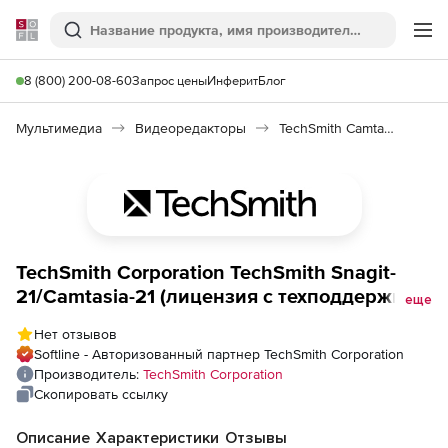
Softline
Поиск
Ме
8 (800) 200-08-60
Запрос цены
Инферит
Блог
Мультимедиа
Видеоредакторы
TechSmith Camtasia/Snagit Bundle
TechSmith Corporation TechSmith Snagit-
21/Camtasia-21 (лицензия с техподдержкой
еще
для академических учреждений),
Нет отзывов
Лицензия с техподдержкой на 3 года.
Softline - Авторизованный партнер TechSmith Corporation
Количество пользователей
Производитель:
TechSmith Corporation
Скопировать ссылку
Описание
Характеристики
Отзывы