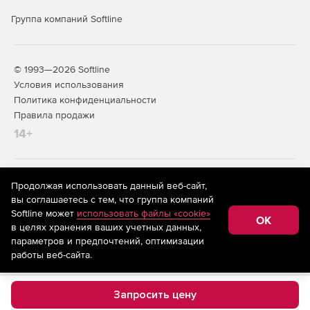
Группа компаний Softline
© 1993—2026 Softline
Условия использования
Политика конфиденциальности
Правила продажи
14+
На информационном ресурсе store.softline.ru применяются
Продолжая использовать данный веб-сайт,
рекомендательные технологии
(информационные технологии
вы соглашаетесь с тем, что группа компаний
предоставления информации на основе сбора,
Softline может
использовать файлы «cookie»
систематизации и анализа сведений, относящихся к
OK
в целях хранения ваших учетных данных,
предпочтениям пользователей сети «Интернет»,
находящихся на территории Российской Федерации)
параметров и предпочтений, оптимизации
работы веб-сайта.
Запросить цену