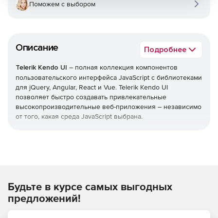
Поможем с выбором
Описание
Подробнее
Telerik Kendo UI
– полная коллекция компонентов
пользовательского интерфейса JavaScript с библиотеками
для jQuery, Angular, React и Vue. Telerik Kendo UI
позволяет быстро создавать привлекательные
высокопроизводительные веб-приложения – независимо
от того, какая среда JavaScript выбрана.
Уменьшает время выхода на рынок
Легко добавлять расширенные компоненты
пользовательского интерфейса в свои существующие
проекты или воспользоваться преимуществами
Будьте в курсе самых выгодных
обширной библиотеки при запуске нового
дизайна. Kendo UI позволяет экономить время,
предложений!
интегрируя компоненты для обработки всех ключевых
функций, которые нужны в пользовательском