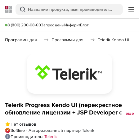
Softline
Поиск
Ме
8 (800) 200-08-60
Запрос цены
Инферит
Блог
Программы для программирования
Программы для разработки ПО
Telerik Kendo UI
Telerik Progress Kendo UI (перекрестное
обновление лицензии + JSP Developer с
еще
техподдержкой Lite), Kendo UI + JSP
Нет отзывов
Developer License - Lite Support to Progress
Softline - Авторизованный партнер Telerik
DevCraft UI + PHP &amp; JSP 60 day upgrade
Производитель:
Telerik