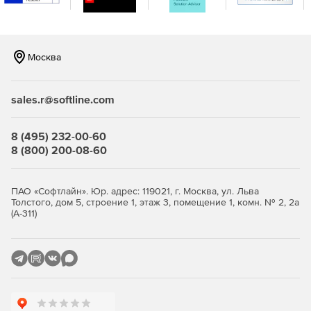
с поддержкой сенсорного ввода – разработка на
XAML или HTML.
Windows Forms – более 60 элементов управления
Москва
интерфейсом для разработки
высокопроизводительных и визуально
привлекательных бизнес- и Metro-приложений.
sales.r@softline.com
Windows Phone – более 45 компонентов и 50
шаблонов для создания мобильных приложений на
8 (495) 232-00-60
платформе Windows Phone.
8 (800) 200-08-60
Инструменты разработки и оптимизации:
ПАО «Софтлайн». Юр. адрес: 119021, г. Москва, ул. Льва
JustCode – анализ исходного кода, проверка ошибок,
Толстого, дом 5, строение 1, этаж 3, помещение 1, комн. № 2, 2а
(А-311)
рефакторинг и обеспечение быстрой навигации.
JustMock – простая, быстрая и многофункциональная
среда для создания модульных тестов.
JustTrace – профилирование .NET-приложений для
устранения узких мест и достижения оптимальной