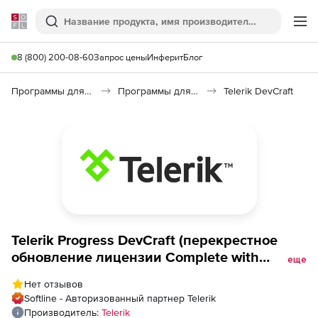
Softline
Поиск
Ме
8 (800) 200-08-60
Запрос цены
Инферит
Блог
Программы для программирования
Программы для разработки ПО
Telerik DevCraft
Telerik Progress DevCraft (перекрестное
обновление лицензии Complete with
еще
Ultimate Support), Standard Upgrade from UI
Нет отзывов
for UWP Developer License
Softline - Авторизованный партнер Telerik
Производитель:
Telerik