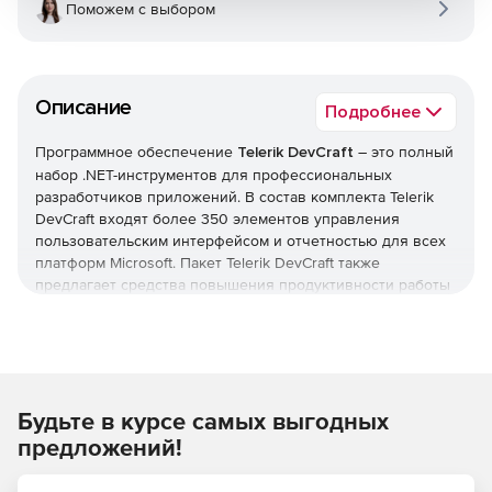
Поможем с выбором
Описание
Подробнее
Программное обеспечение
Telerik DevCraft
– это полный
набор .NET-инструментов для профессиональных
разработчиков приложений. В состав комплекта Telerik
DevCraft входят более 350 элементов управления
пользовательским интерфейсом и отчетностью для всех
платформ Microsoft. Пакет Telerik DevCraft также
предлагает средства повышения продуктивности работы
приложений благодаря быстрому кодированию,
профилированию и отладке.
Являясь всеобъемлющим набором инструментов
разработки ПО для ОС Microsoft, Telerik DevCraft
Будьте в курсе самых выгодных
позволяет создавать настольные, мобильные и web-
приложения с насыщенным функционалом. Более 100
предложений!
тысяч .NET-разработчиков по всему миру используют
Telerik DevCraft в своей ежедневной работе. Комплект