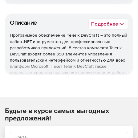
Описание
Подробнее
Программное обеспечение
Telerik DevCraft
– это полный
набор .NET-инструментов для профессиональных
разработчиков приложений. В состав комплекта Telerik
DevCraft входят более 350 элементов управления
пользовательским интерфейсом и отчетностью для всех
платформ Microsoft. Пакет Telerik DevCraft также
предлагает средства повышения продуктивности работы
приложений благодаря быстрому кодированию,
профилированию и отладке.
Являясь всеобъемлющим набором инструментов
разработки ПО для ОС Microsoft, Telerik DevCraft
Будьте в курсе самых выгодных
позволяет создавать настольные, мобильные и web-
приложения с насыщенным функционалом. Более 100
предложений!
тысяч .NET-разработчиков по всему миру используют
Telerik DevCraft в своей ежедневной работе. Комплект
представлен в трех редакциях: UI Edition, Complete и