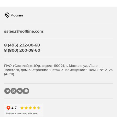
XAML или HTML.
Windows Forms – более 60 элементов управления
Москва
интерфейсом для разработки
высокопроизводительных и визуально
привлекательных бизнес- и Metro-приложений.
sales.r@softline.com
Windows Phone – более 45 компонентов и 50
шаблонов для создания мобильных приложений на
8 (495) 232-00-60
платформе Windows Phone.
8 (800) 200-08-60
Инструменты разработки и оптимизации:
ПАО «Софтлайн». Юр. адрес: 119021, г. Москва, ул. Льва
JustCode – анализ исходного кода, проверка ошибок,
Толстого, дом 5, строение 1, этаж 3, помещение 1, комн. № 2, 2а
(А-311)
рефакторинг и обеспечение быстрой навигации.
JustMock – простая, быстрая и многофункциональная
среда для создания модульных тестов.
JustTrace – профилирование .NET-приложений для
устранения узких мест и достижения оптимальной
производительности.