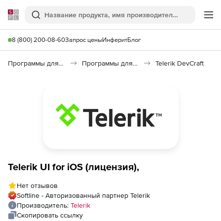
Softline
Поиск
Ме
8 (800) 200-08-60
Запрос цены
Инферит
Блог
Программы для программирования
Программы для разработки ПО
Telerik DevCraft
Telerik UI for iOS (лицензия),
Нет отзывов
Softline - Авторизованный партнер Telerik
Производитель:
Telerik
Скопировать ссылку