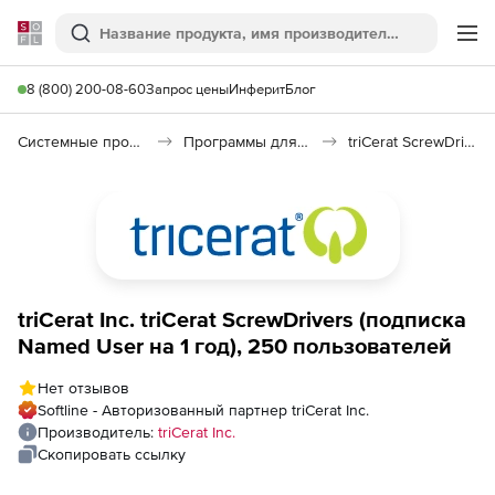
Softline
Поиск
Ме
8 (800) 200-08-60
Запрос цены
Инферит
Блог
Системные программы
Программы для настройки системы
triCerat ScrewDrivers
triCerat Inc. triCerat ScrewDrivers (подписка
Named User на 1 год), 250 пользователей
Нет отзывов
Softline - Авторизованный партнер triCerat Inc.
Производитель:
triCerat Inc.
Скопировать ссылку