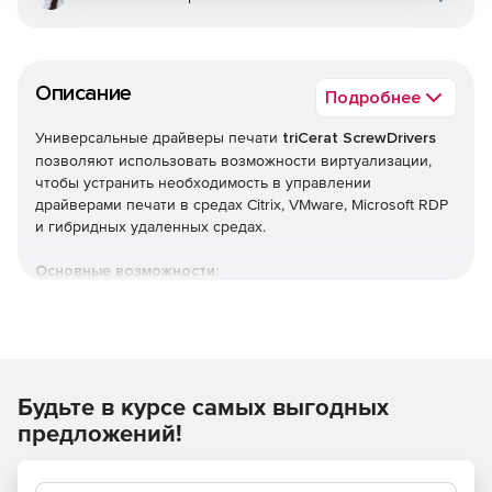
Описание
Подробнее
Универсальные драйверы печати
triCerat ScrewDrivers
позволяют использовать возможности виртуализации,
чтобы устранить необходимость в управлении
драйверами печати в средах Citrix, VMware, Microsoft RDP
и гибридных удаленных средах.
Основные возможности:
Виртуализация драйверов печати устраняет
необходимость в локальных драйверах и позволяет
пользователям печатать из любой среды на любой
локальный принтер.
Будьте в курсе самых выгодных
Оптимизация скорость печати с помощью
предложений!
расширенного сжатия и потоковой передачи.
Сократщение затрат на поддержку печати и