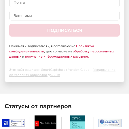
повышение производительности пользователей с
помощью безупречной печати.
Доступ ко всем расширенным настройкам принтера
производителя. PIN / безопасный, сшивание,
ПОДПИСАТЬСЯ
сортировка, дуплекс.
Нажимая «Подписаться», я соглашаюсь с
Политикой
конфиденциальности
, даю согласие на
обработку персональных
данных
и
получение информационных рассылок
.
Этот сайт защищен SmartCaptcha от Yandex Cloud -
Уведомление
об условиях обработки данных
Статусы от партнеров