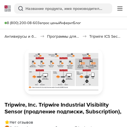
Softline
Поиск
Ме
8 (800) 200-08-60
Запрос цены
Инферит
Блог
Антивирусы и безопасность
Программы для защиты информации
Tripwire ICS Security Suite
Tripwire, Inc. Tripwire Industrial Visibility
Sensor (продление подписки, Subscription),
Нет отзывов