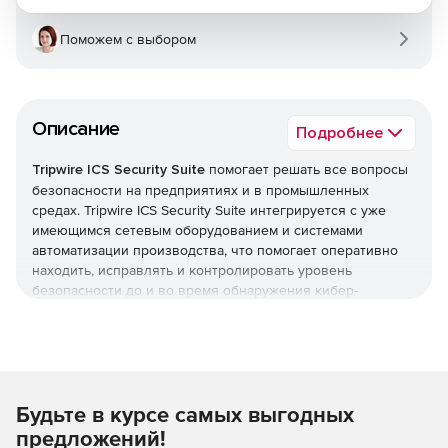
Поможем с выбором
Описание
Подробнее
Tripwire ICS Security Suite
помогает решать все вопросы
безопасности на предприятиях и в промышленных
средах. Tripwire ICS Security Suite интегрируется с уже
имеющимся сетевым оборудованием и системами
автоматизации производства, что помогает оперативно
находить, исправлять и контролировать уровень
безопасности до и во время обнаружения кибер-
инцидентов.
Пакет защищает промышленную систему управления
двумя различными способами:
Будьте в курсе самых выгодных
ПАССИВНЫЙ ПОДХОД ICS
Данные системного журнала, собранные с внутренних
предложений!