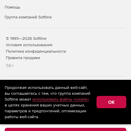
Помощь
Группа компаний Softline
© 1993—2026 Softline
Условия использования
Политика конфиденциальности
Правила продажи
14+
На информационном ресурсе store.softline.ru применяются
Продолжая использовать данный веб-сайт,
рекомендательные технологии
(информационные технологии
вы соглашаетесь с тем, что группа компаний
предоставления информации на основе сбора,
Softline может
использовать файлы «cookie»
систематизации и анализа сведений, относящихся к
OK
в целях хранения ваших учетных данных,
предпочтениям пользователей сети «Интернет»,
находящихся на территории Российской Федерации)
параметров и предпочтений, оптимизации
работы веб-сайта.