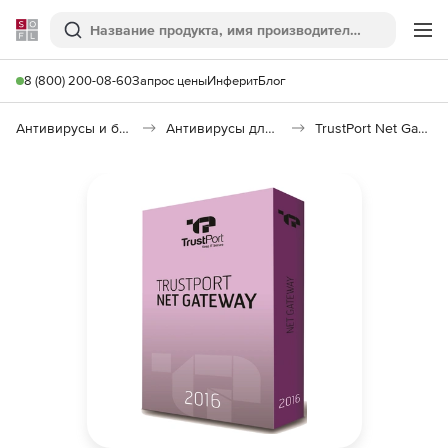
Softline
Поиск
Ме
8 (800) 200-08-60
Запрос цены
Инферит
Блог
Антивирусы и безопасность
Антивирусы для организаций
TrustPort Net Gateway