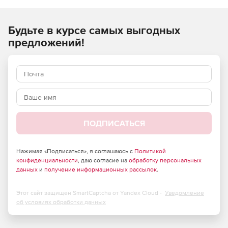
Основные возможности TrustPort Net Gateway:
Антивирус и антишпион.
Будьте в курсе самых выгодных
предложений!
Защита корпоративной сети от вирусов.
Блокировка мошеннических веб-сайтов.
Проверка подлинности пользователей.
Блокировка нежелательных веб-страниц.
ПОДПИСАТЬСЯ
Удаление спама.
Резервное копирование электронной почты.
Нажимая «Подписаться», я соглашаюсь с
Политикой
конфиденциальности
, даю согласие на
обработку персональных
Антивирусный монитор.
данных
и
получение информационных рассылок
.
Встроенный веб-фильтр.
Этот сайт защищен SmartCaptcha от Yandex Cloud -
Уведомление
об условиях обработки данных
Расширенные антифишинговые базы.