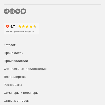
внутренней сети от опасных сайтов, содержащих фишинг
и вредоносный код. Веб-шлюз сканирует не только сайты,
но и скачанные документы, проводит проверку
подлинности пользователей и позволяет устанавливать
правила доступа на веб-серверы. Кроме того, веб-шлюз
распознает сайты, созданные с целью получения
персональных данных.
В TrustPort Net Gateway 2016 реализован новый
Каталог
графический интерфейс пользователя. Администраторам
предоставляются понятные отчеты и возможность
Прайс-листы
изменять настройки, пользователи смогут изменять
Производители
основные настройки и отключать не требующиеся
функции приложения, таким образом экономятся ресурсы
Специальные предложения
системы для работы с другими приложениями.
Техподдержка
Онлайн-угрозы блокируются уже на точках входа в
корпоративную сеть, т.е. однотипные угрозы
Распродажа
нейтрализуются один раз для всех компьютеров, а не
Семинары и вебинары
отдельно на каждом ПК. Решение позволяет
обрабатывать параллельно большие объемы входящих и
Стать партнером
исходящих данных.