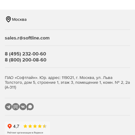
Для удобства хранения и воспроизведения файлы
сжимаются.
Москва
Файлы могут храниться во внутренней или внешней
памяти.
sales.r@softline.com
Предотвращение потери корпоративных данных и их
взлома.
8 (495) 232-00-60
Программа может быть настроена для 1000 серверов.
8 (800) 200-08-60
Удаленная запись пользовательских сессий.
ПАО «Софтлайн». Юр. адрес: 119021, г. Москва, ул. Льва
Запись работы call-центра.
Толстого, дом 5, строение 1, этаж 3, помещение 1, комн. № 2, 2а
(А-311)
Аудит безопасности финансовых организаций
(Sarbanes Oxley).
Проверка на соответствие стандартам индустрии
безопасности (HIPAA).
Мониторинг и аудит основной деятельности
пользователей.