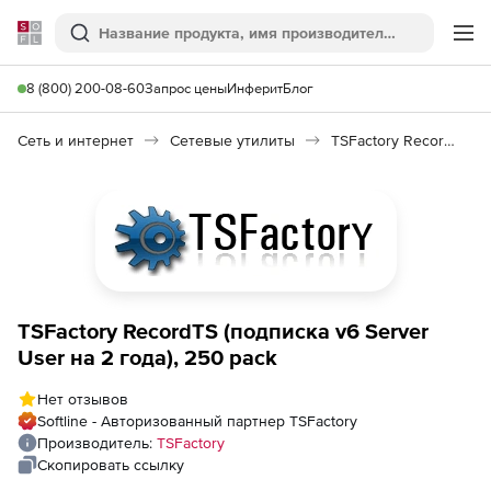
Softline
Поиск
Ме
8 (800) 200-08-60
Запрос цены
Инферит
Блог
Сеть и интернет
Сетевые утилиты
TSFactory RecordTS
TSFactory RecordTS (подписка v6 Server
User на 2 года), 250 pack
Нет отзывов
Softline - Авторизованный партнер TSFactory
Производитель:
TSFactory
Скопировать ссылку