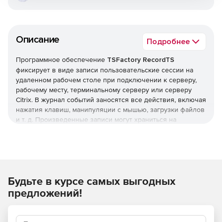
Описание
Подробнее
Программное обеспечение
TSFactory RecordTS
фиксирует в виде записи пользовательские сессии на
удаленном рабочем столе при подключении к серверу,
рабочему месту, терминальному серверу или серверу
Citrix. В журнал событий заносятся все действия, включая
нажатия клавиш, манипуляции с мышью, загрузки файлов
и т. д. Произведенные записи могут храниться на
центральном запоминающем устройстве и заноситься в
базу данных для осуществления быстрого поиска и
генерации отчетов. RecordTS осуществляет
централизованное управление с помощью web-консоли.
Решение RecordTS позволяет просматривать записи,
Будьте в курсе самых выгодных
перематывая вперед или назад или переходя к
определенному моменту в видео.Программный
предложений!
интерфейс RecordTS обеспечивает интеграцию в
существующие программы call-центров, мониторы
сетевой безопасности или другие программы, требующие