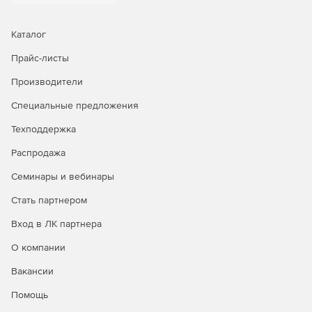
Запись удаленного соединения на протяжении
Каталог
нескольких часов.
Прайс-листы
Мониторинг консультантов и удаленных
Производители
администраторов сервера.
Специальные предложения
Управление отчетами по специальному доступу к
программе.
Техподдержка
Проверка на соответствие правовым и судебно-
Распродажа
медицинским стандартам.
Семинары и вебинары
Стать партнером
Вход в ЛК партнера
О компании
Вакансии
Помощь