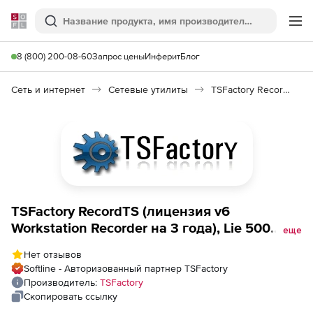
Softline
Поиск
Ме
8 (800) 200-08-60
Запрос цены
Инферит
Блог
Сеть и интернет
Сетевые утилиты
TSFactory RecordTS
TSFactory RecordTS (лицензия v6
Workstation Recorder на 3 года), Lie 500
еще
Pack
Нет отзывов
Softline - Авторизованный партнер TSFactory
Производитель:
TSFactory
Скопировать ссылку