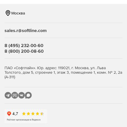
сжимаются.
Москва
Файлы могут храниться во внутренней или внешней
памяти.
sales.r@softline.com
Предотвращение потери корпоративных данных и их
взлома.
8 (495) 232-00-60
Программа может быть настроена для 1000 серверов.
8 (800) 200-08-60
Удаленная запись пользовательских сессий.
ПАО «Софтлайн». Юр. адрес: 119021, г. Москва, ул. Льва
Запись работы call-центра.
Толстого, дом 5, строение 1, этаж 3, помещение 1, комн. № 2, 2а
(А-311)
Аудит безопасности финансовых организаций
(Sarbanes Oxley).
Проверка на соответствие стандартам индустрии
безопасности (HIPAA).
Мониторинг и аудит основной деятельности
пользователей.