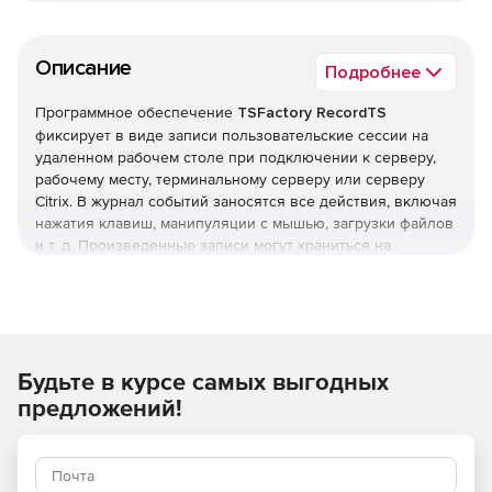
Описание
Подробнее
Программное обеспечение
TSFactory RecordTS
фиксирует в виде записи пользовательские сессии на
удаленном рабочем столе при подключении к серверу,
рабочему месту, терминальному серверу или серверу
Citrix. В журнал событий заносятся все действия, включая
нажатия клавиш, манипуляции с мышью, загрузки файлов
и т. д. Произведенные записи могут храниться на
центральном запоминающем устройстве и заноситься в
базу данных для осуществления быстрого поиска и
генерации отчетов. RecordTS осуществляет
централизованное управление с помощью web-консоли.
Решение RecordTS позволяет просматривать записи,
Будьте в курсе самых выгодных
перематывая вперед или назад или переходя к
определенному моменту в видео.Программный
предложений!
интерфейс RecordTS обеспечивает интеграцию в
существующие программы call-центров, мониторы
сетевой безопасности или другие программы, требующие
записи сессий. RecordTS обеспечивает надежную защиту