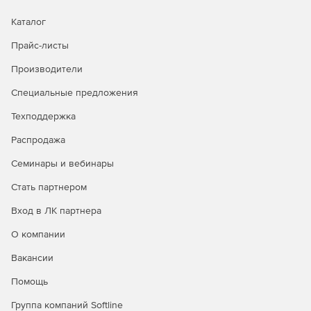
Запись удаленного соединения на протяжении
Каталог
нескольких часов.
Прайс-листы
Мониторинг консультантов и удаленных
Производители
администраторов сервера.
Специальные предложения
Управление отчетами по специальному доступу к
программе.
Техподдержка
Проверка на соответствие правовым и судебно-
Распродажа
медицинским стандартам.
Семинары и вебинары
Стать партнером
Вход в ЛК партнера
О компании
Вакансии
Помощь
Группа компаний Softline