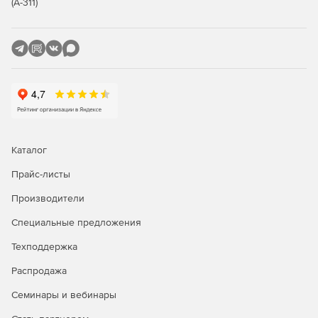
(А-311)
на поиск и устранение неисправностей и проблем в
работе конечного пользователя, что способствует
повышению производительности в среде
унифицированных коммуникаций Cisco. Удаленное
управление для настольных ПК также обеспечивает
прирост в производительности.
Дистанционное управление одним или несколькими
физическими телефонами Cisco IP.
Каталог
100% веб-интерфейс с поддержкой нескольких
одновременных сеансов управления.
Прайс-листы
Тестирование, обслуживание и ремонт телефонов в
Производители
удаленных офисах.
Специальные предложения
Поддержка мультикластерности для CUCM 6.0 и
Техподдержка
новее.
Распродажа
Семинары и вебинары
Cisco Phone Macro
предоставляет возможность