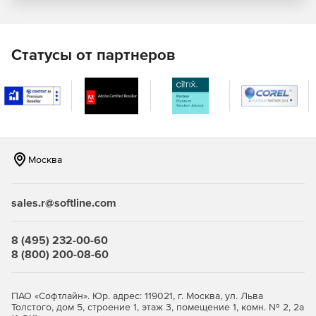
Возможность сравнивать в режиме реального
времени текущее состояние среды с любым снимком
Статусы от партнеров
из истории.
Поддержка мультикластерных сред CUCM.
Возможность определить, кто внес изменения с
помощью журнала аудита.
Москва
DN & Dial Plan Management
быстро находит нужный
диапазон номеров каталогов и определяет, сколько и
sales.r@softline.com
какие номера каталогов не доступны, не активны/не
назначены, и/или активные. Доступные каталоги
выделяются зеленым цветом. На базе полученной
8 (495) 232-00-60
информации формируется отчет в формате PDF/XLSX для
8 (800) 200-08-60
выявления диапазона номеров каталога, их статусов и
деталей для каждого номера каталога.
ПАО «Софтлайн». Юр. адрес: 119021, г. Москва, ул. Льва
Толстого, дом 5, строение 1, этаж 3, помещение 1, комн. № 2, 2а
Cisco Remote Phone Control
поможет сэкономить время