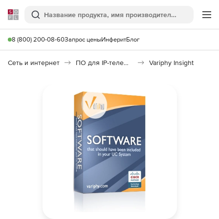
Softline
Поиск
Ме
8 (800) 200-08-60
Запрос цены
Инферит
Блог
Сеть и интернет
ПО для IP-телефонии
Variphy Insight