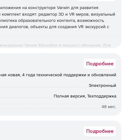
иложения на конструкторе Varwin для развития
комплект входят: ​​редактор 3D и VR миров, визуальный
блиотека образовательного контента, возможность
ния диалогов, объекты для создания VR экскурсий с
внедрению Varwin Education в процесс обучения. Для
 и несколько VR гарнитур. Varwin Education
удовании: PC VR + Stand Alone VR.
Подробнее
ная новая, 4 года технической поддержки и обновлений
Электронный
Полная версия, Техподдержка
48 мес.
Академическая
Подробнее