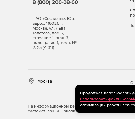
8 (800) 200-08-60
С
п
ПАО «Софтлайн». Юр.
адрес: 119021, г.
Те
Москва, ул. Льва
Толстого, дом 5,
строение 1, этаж 3,
помещение 1, комн. №
2, 2а (А-311)
Москва
© 
Продолжая использовать дан
использовать файлы «cooki
оптимизации работы веб-са
На информационном ресурсе store.softline.ru примен
систематизации и анализа сведений, относящихся к 