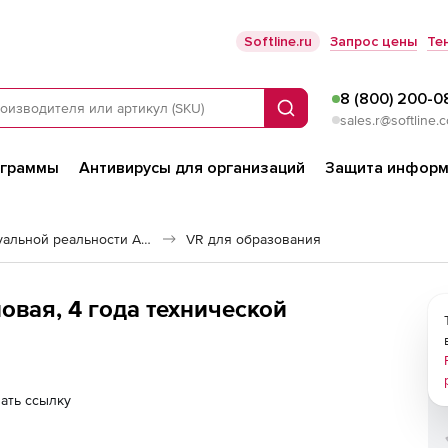
Softline.ru
Запрос цены
Те
8 (800) 200-0
Поиск
sales.r@softline.
ограммы
Антивирусы для организаций
Защита информ
Решения дополненной и виртуальной реальности AR/VR
VR для образования
новая, 4 года технической
ать ссылку