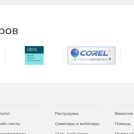
еров
талог
Распродажа
Вакансии
айс-листы
Семинары и вебинары
Помощь
оизводители
Стать партнером
Группа к