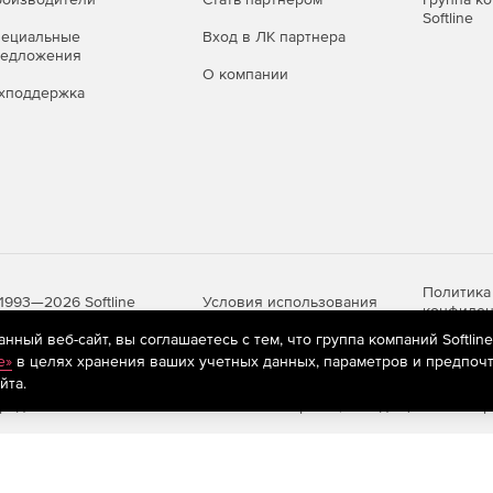
Softline
пециальные
Вход в ЛК партнера
редложения
О компании
хподдержка
Политика
Условия использования
1993—2026 Softline
конфиден
ный веб-сайт, вы соглашаетесь с тем, что группа компаний Softlin
e»
в целях хранения ваших учетных данных, параметров и предпочт
йта.
яются
рекомендательные технологии
(информационные технологии п
предпочтениям пользователей сети «Интернет», находящихся на те