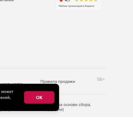
14+
Правила продажи
циальности
e может
OK
ений,
редоставления информации на основе сбора,
рритории Российской Федерации)