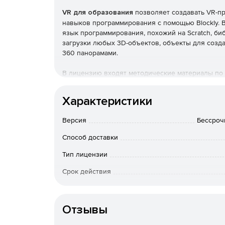
VR для образования
позволяет создавать VR-пр
навыков программирования с помощью Blockly. В 
язык программирования, похожий на Scratch, би
загрузки любых 3D-объектов, объекты для созда
360 панорамами.
В лицензию входят методические материалы по 
обучения класса нужны стационарные компьютеры
запускается на популярном современном VR обор
Характеристики
Версия
Бессроч
Способ доставки
Тип лицензии
Срок действия
Тип организации
Отзывы