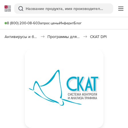
Softline
Поиск
Ме
8 (800) 200-08-60
Запрос цены
Инферит
Блог
Антивирусы и безопасность
Программы для защиты информации
СКАТ DPI