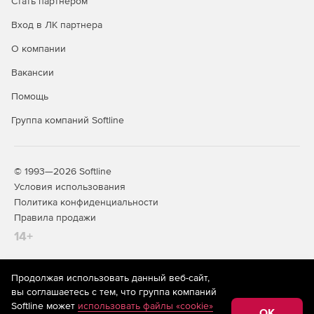
Стать партнером
Вход в ЛК партнера
О компании
Вакансии
Помощь
Группа компаний Softline
© 1993—2026 Softline
Условия использования
Политика конфиденциальности
Правила продажи
14+
Продолжая использовать данный веб-сайт,
На информационном ресурсе store.softline.ru применяются
вы соглашаетесь с тем, что группа компаний
рекомендательные технологии
(информационные технологии
Softline может
использовать файлы «cookie»
предоставления информации на основе сбора,
OK