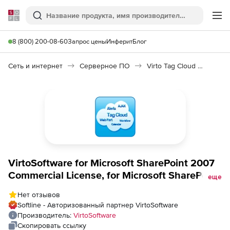
Softline
Поиск
Ме
8 (800) 200-08-60
Запрос цены
Инферит
Блог
Сеть и интернет
Серверное ПО
Virto Tag Cloud Web Part
VirtoSoftware for Microsoft SharePoint 2007
Commercial License, for Microsoft SharePoint
еще
2007 Commercial License
Нет отзывов
Softline - Авторизованный партнер VirtoSoftware
Производитель:
VirtoSoftware
Скопировать ссылку