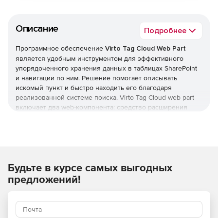
Описание
Подробнее
Программное обеспечение
Virto Tag Cloud Web Part
является удобным инструментом для эффективного
упорядоченного хранения данных в таблицах SharePoint
и навигации по ним. Решение помогает описывать
искомый пункт и быстро находить его благодаря
реализованной системе поиска. Virto Tag Cloud web part
включает два web-компонента: средство расширения
настроек и инструмент визуального представления
списка ярлыков сервера SharePoint.
Основные возможности:
Будьте в курсе самых выгодных
Функция взаимосвязи списка ярлыков и любой базы
данных.
предложений!
Инструмент поддерживает\ограничивает добавление
новых тегов.