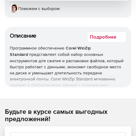
Поможем с выбором
Описание
Подробнее
Программное обеспечение
Corel WinZip
Standard
представляет собой набор основных
инструментов для сжатия и распаковки файлов, который
быстро работает с данными, экономит свободное место
на диске и уменьшает длительность передачи
электронной почты. Corel WinZip Standard мгновенно
сжимает и распаковывает данные с сохранением
структуры папок и взаимосвязей между файлами.
Пользователи могут легко открывать все основные
форматы сжатых файлов, а также просматривать их
контент без предварительной распаковки. Для
Будьте в курсе самых выгодных
получателей, у которых нет программы для сжатия,
предложений!
удобно создавать самораспаковывающиеся Zip-файлы.
Защита файлов паролем выполняется при их сжатии,