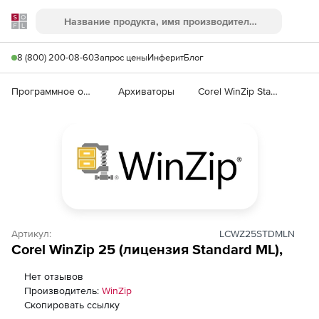
Softline
Поиск
Ме
8 (800) 200-08-60
Запрос цены
Инферит
Блог
Программное обеспечение для работы с файлами и дисками
Архиваторы
Corel WinZip Standard
Артикул:
LCWZ25STDMLN
Corel WinZip 25 (лицензия Standard ML),
Нет отзывов
Производитель:
WinZip
Скопировать ссылку