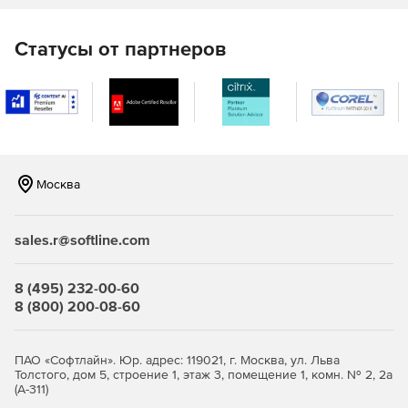
пользователи получат доступ к просмотру,
редактированию или управлению разрешенными
«ресурсами» (назначенными им ресурсами) в зависимости
Статусы от партнеров
от их роли. Более того, комплексный механизм аудита
PAM360 помогает отслеживать, кто и когда получил
доступ, тем самым обеспечивая подотчетность в
многопользовательской среде.
Zoho ManageEngine Privileged Access Manager 360
предалагает в рамках одной платформы следующее:
Москва
Хранилище учетных данных.
sales.r@softline.com
Управление привилегированными аккаунтами.
Управление удаленным доступом.
8 (495) 232-00-60
8 (800) 200-08-60
Удаленное управление сессиями.
Мониторинг привилегированных пользователей.
ПАО «Софтлайн». Юр. адрес: 119021, г. Москва, ул. Льва
Толстого, дом 5, строение 1, этаж 3, помещение 1, комн. № 2, 2а
Аналитика угроз.
(А-311)