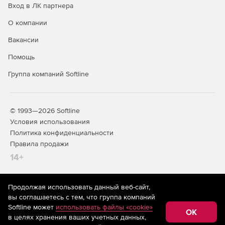
Вход в ЛК партнера
О компании
Вакансии
Помощь
Группа компаний Softline
© 1993—2026 Softline
Условия использования
Политика конфиденциальности
Правила продажи
14+
Продолжая использовать данный веб-сайт,
На информационном ресурсе store.softline.ru применяются
вы соглашаетесь с тем, что группа компаний
рекомендательные технологии
(информационные технологии
Softline может
использовать файлы «cookie»
предоставления информации на основе сбора,
OK
в целях хранения ваших учетных данных,
систематизации и анализа сведений, относящихся к