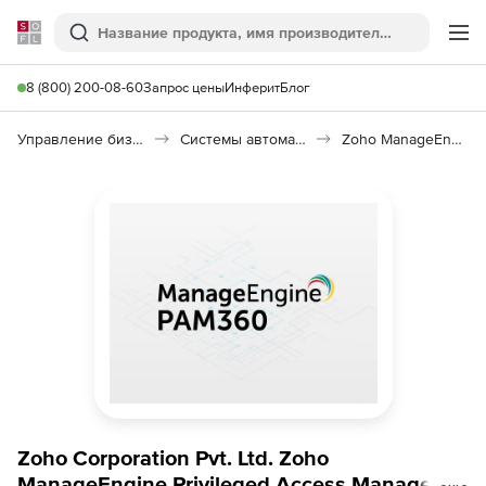
Softline
Поиск
Ме
8 (800) 200-08-60
Запрос цены
Инферит
Блог
Управление бизнесом, CRM/ERP
Системы автоматизации
Zoho ManageEngine Privileged Access Manager 360
Zoho Corporation Pvt. Ltd. Zoho
ManageEngine Privileged Access Manager