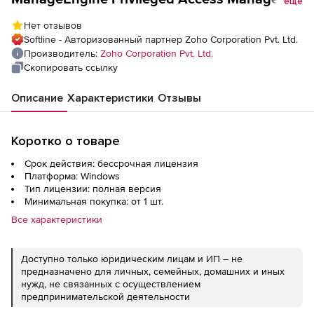
еще
360 (бессрочная лицензия MSP Enterprise
Нет отзывов
Edition Perpetual Model Single Installation),
Softline - Авторизованный партнер Zoho Corporation Pvt. Ltd.
fee for 100 Administrators (Unrestricted
Производитель:
Zoho Corporation Pvt. Ltd.
resources and users) and 300 keys
Скопировать ссылку
Описание
Характеристики
Отзывы
Коротко о товаре
Срок действия: бессрочная лицензия
Платформа: Windows
Тип лицензии: полная версия
Минимальная покупка: от 1 шт.
Все характеристики
Доступно только юридическим лицам и ИП – не
предназначено для личных, семейных, домашних и иных
нужд, не связанных с осуществлением
предпринимательской деятельности