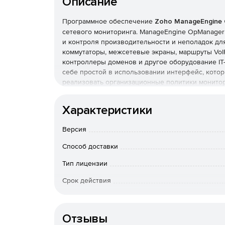
Описание
Программное обеспечение
Zoho ManageEngine
сетевого мониторинга. ManageEngine OpManage
и контроля производительности и неполадок для
коммутаторы, межсетевые экраны, маршруты VoI
контроллеры доменов и другое оборудование IT
себе простой в использовании интерфейс, котор
реализовать организационные политики монитор
устройствах.
Мониторинг производительности сети:
Характеристики
Отслеживание быстродействия и доступности
Версия
управление конфигурациями маршрутизаторо
ускорителей, точек беспроводного доступа.
Способ доставки
Тип лицензии
Гранулированное отображение данных о сетя
Срок действия
Использование Cisco NetFlow, NBAR, CBQoS д
глобальных сетей и VoIP, CDP для отображени
Тип организации
производительности на базе SNMP, обработк
Отзывы