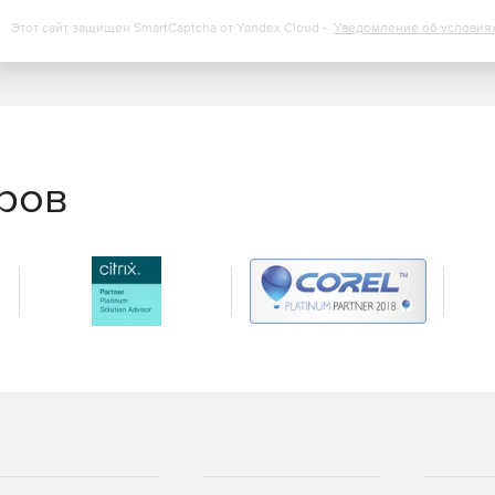
Этот сайт защищен SmartCaptcha от Yandex Cloud -
Уведомление об условия
нта и устранение неполадок первого уровня с
ск сценариев самовосстановления и установка патчей.
тического создания билетов-заявок.
еров
росмотра тенденций производительности,
ти.
ранение в форматы XLS, PDF и HTML.