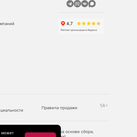
омпаний
14+
Правила продажи
циальности
редоставления информации на основе сбора,
e может
рритории Российской Федерации)