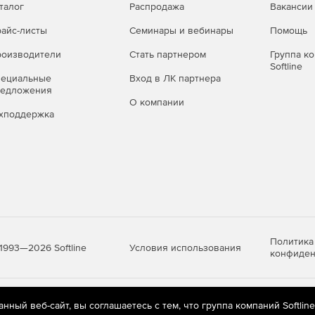
талог
Распродажа
Вакансии
айс-листы
Семинары и вебинары
Помощь
оизводители
Стать партнером
Группа к
Softline
пециальные
Вход в ЛК партнера
редложения
О компании
хподдержка
Политика
Условия использования
1993—2026 Softline
конфиден
яются
рекомендательные технологии
(информационные технологии п
ный веб-сайт, вы соглашаетесь с тем, что группа компаний Softlin
предпочтениям пользователей сети «Интернет», находящихся на те