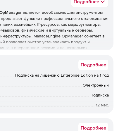
Подробнее
 OpManager
является всеобъемлющим инструментом
r предлагает функции профессионального отслеживания
 таких важнейших IT-ресурсов, как маршрутизаторы,
P-вызовов, физические и виртуальные серверы,
-инфраструктуры. ManageEngine OpManager сочетает в
ый позволяет быстро устанавливать продукт и
инга в оперативном режиме и на нескольких
Подробнее
 устройств, анализ использования трафика и
Подписка на лицензию Enterprise Edition на 1 год
в, коммутаторов, межсетевых экранов, WAN-
Электронный
Подписка
х Cisco.
12 мес.
ля анализа трафика, Cisco IP SLA для мониторинга
я топологии сетей L2⁄ L3, мониторинг
Коммерческая
а системного журнала и ловушек SNMP.
Подробнее