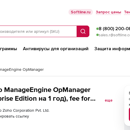
Softline.ru
Запрос цены
Те
8 (800) 200-0
Поиск
sales.r@softline.
ограммы
Антивирусы для организаций
Защита информ
nageEngine OpManager
oho ManageEngine OpManager
se Edition на 1 год), fee for
еще
ng add-on per 10 Agents APM
 Zoho Corporation Pvt. Ltd.
ировать ссылку