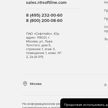
sales.r@softline.com
Ка
Пр
8 (495) 232-00-60
Пр
8 (800) 200-08-60
С
п
ПАО «Софтлайн». Юр.
адрес: 119021, г.
Те
Москва, ул. Льва
Толстого, дом 5,
строение 1, этаж 3,
помещение 1, комн. №
2, 2а (А-311)
Москва
© 
На информационном ресурсе store.softline.ru примен
Продолжая использовать дан
систематизации и анализа сведений, относящихся к 