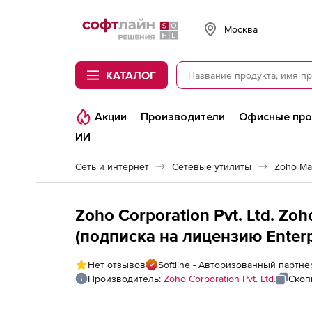
Softline
Москва
КАТАЛОГ
Акции
Производители
Офисные пр
ИИ
Сеть и интернет
Сетевые утилиты
Zoho Ma
Zoho Corporation Pvt. Ltd. Z
(подписка на лицензию Enterpri
Agent-based log file monitori
Нет отзывов
Softline - Авторизованный партнер
Enterprise Edition Plugin
Производитель:
Zoho Corporation Pvt. Ltd.
Скоп