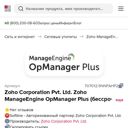
Softline
Поиск
Ме
8 (800) 200-08-60
Запрос цены
Инферит
Блог
Сеть и интернет
Сетевые утилиты
Zoho ManageEngine OpManager Plus
Артикул:
707012.5NNFAHP2
Zoho Corporation Pvt. Ltd. Zoho
ManageEngine OpManager Plus (бессрочная
еще
лицензия Professional Edition Perpetual
Нет отзывов
Model Single Installation License), fee for
Softline - Авторизованный партнер Zoho Corporation Pvt. Ltd.
HighPerf - More than 100 Interfaces
Производитель:
Zoho Corporation Pvt. Ltd.
Скопировать ссылку