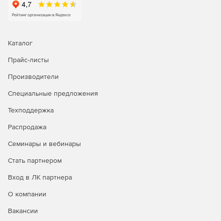
Анализ отчетов об исторических трендах для
эффективного планирования мощностей.
Встроенные инструменты для поиска и устранения
Каталог
неполадок в работе сети.
Прайс-листы
Встроенные инструменты для поиска и устранения
неполадок на первом и втором уровнях сети:
Производители
Специальные предложения
Проверка связи по протоколу ICMP: доступность —
это первое, что следует проверять при сбое
Техподдержка
устройства, поэтому инструмент для проверки связи
позволяет определить, доступно ли устройство, а
Распродажа
также узнать время ответа от него.
Семинары и вебинары
Трассировка маршрута: инструмент трассировки
Стать партнером
маршрута позволяет узнать, является ли причиной
недоступности устройства ошибка в пути к нему, а
Вход в ЛК партнера
также определить точное место, где связь с ним была
прервана. Трассировка маршрута от OpManager до
О компании
устройства назначения, проверка количества
Вакансии
прыжков до отслеживаемого устройства, а также