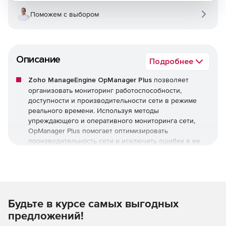
Поможем с выбором
Описание
Подробнее
Zoho ManageEngine OpManager Plus
позволяет
организовать мониторинг работоспособности,
доступности и производительности сети в режиме
реального времени. Используя методы
упреждающего и оперативного мониторинга сети,
OpManager Plus помогает оптимизировать
производительность сети и исключить ошибки в ее
работе.
Zoho ManageEngine OpManager Plus обеспечивает
мониторинг критически важных показателей
работоспособности, доступности сети и устройств, а
Будьте в курсе самых выгодных
также их состояния, включая следующее:
предложений!
Потери пакетов.