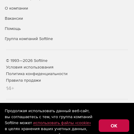
О компании
Вакансии
Помощь
Группа компаний Softline
© 1993—2026 Softline
Условия использования
Политика конфиденциальности
Правила продажи
14+
На информационном ресурсе store.softline.ru применяются
Продолжая использовать данный веб-сайт,
рекомендательные технологии
(информационные технологии
вы соглашаетесь с тем, что группа компаний
предоставления информации на основе сбора,
Softline может
использовать файлы «cookie»
систематизации и анализа сведений, относящихся к
OK
в целях хранения ваших учетных данных,
предпочтениям пользователей сети «Интернет»,
находящихся на территории Российской Федерации)