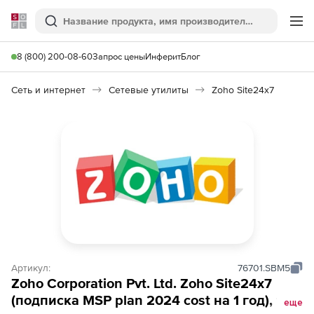
Softline
Поиск
Ме
8 (800) 200-08-60
Запрос цены
Инферит
Блог
Сеть и интернет
Сетевые утилиты
Zoho Site24x7
Артикул:
76701.SBM5
Zoho Corporation Pvt. Ltd. Zoho Site24x7
(подписка MSP plan 2024 cost на 1 год), for
еще