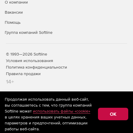
О компании
Вакансии
Помощь
Группа компаний Softline
© 1993—2026 Softline
Условия использования
Политика конфиденциальности
Правила продажи
14+
Продолжая использовать данный веб-сайт,
На информационном ресурсе store.softline.ru применяются
вы соглашаетесь с тем, что группа компаний
рекомендательные технологии
(информационные технологии
Softline может
использовать файлы «cookie»
предоставления информации на основе сбора,
OK
в целях хранения ваших учетных данных,
систематизации и анализа сведений, относящихся к
предпочтениям пользователей сети «Интернет»,
параметров и предпочтений, оптимизации
находящихся на территории Российской Федерации)
работы веб-сайта.