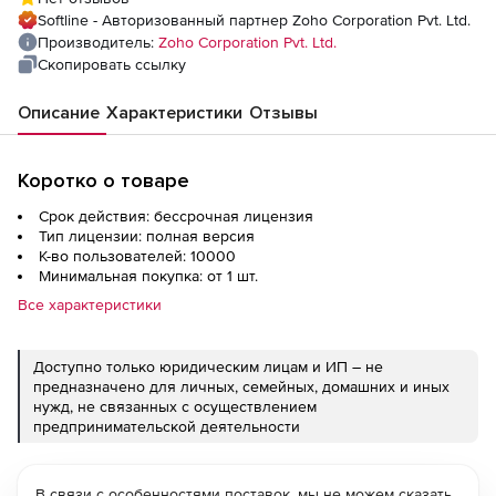
Installation), fee for 10000 Users/Mailboxes
Softline - Авторизованный партнер Zoho Corporation Pvt. Ltd.
with 1 Help Desk Technician
Производитель:
Zoho Corporation Pvt. Ltd.
Скопировать ссылку
Описание
Характеристики
Отзывы
Коротко о товаре
Срок действия: бессрочная лицензия
Тип лицензии: полная версия
К-во пользователей: 10000
Минимальная покупка: от 1 шт.
Все характеристики
Доступно только юридическим лицам и ИП – не
предназначено для личных, семейных, домашних и иных
нужд, не связанных с осуществлением
предпринимательской деятельности
В связи с особенностями поставок, мы не можем сказать