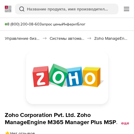
Softline
Поиск
Ме
8 (800) 200-08-60
Запрос цены
Инферит
Блог
Управление бизнесом, CRM/ERP
Системы автоматизации
Zoho ManageEngine M365 Manager Plus MSP
Zoho Corporation Pvt. Ltd. Zoho
ManageEngine M365 Manager Plus MSP
еще
(лицензия Perpetual Model Single
Нет отзывов