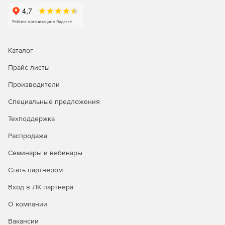
показатели эффективности
Возможность узнавать всю информацию о своей службе
поддержки с помощью интуитивно понятных отчетов и
информационных панелей в реальном времени.
Каталог
Прайс-листы
Производители
Специальные предложения
Техподдержка
Распродажа
Семинары и вебинары
Стать партнером
Вход в ЛК партнера
О компании
Вакансии