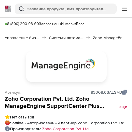
Softline
Поиск
Ме
8 (800) 200-08-60
Запрос цены
Инферит
Блог
Управление бизнесом, CRM/ERP
Системы автоматизации
Zoho ManageEngine SupportCenter
Артикул:
83008.0SAESM3
Zoho Corporation Pvt. Ltd. Zoho
ManageEngine SupportCenter Plus
еще
(подписка Analytics Plus Cloud Addon Model
Нет отзывов
Monthly), fee for additional 100 Email
Softline - Авторизованный партнер Zoho Corporation Pvt. Ltd.
Schedules
Производитель:
Zoho Corporation Pvt. Ltd.