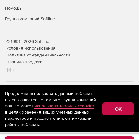
Помощь
Группа компаний Softline
© 1993—2026 Softline
Условия использования
Политика конфиденциальности
Правила продажи
14+
На информационном ресурсе store.softline.ru применяются
Продолжая использовать данный веб-сайт,
рекомендательные технологии
(информационные технологии
вы соглашаетесь с тем, что группа компаний
предоставления информации на основе сбора,
Softline может
использовать файлы «cookie»
систематизации и анализа сведений, относящихся к
OK
в целях хранения ваших учетных данных,
предпочтениям пользователей сети «Интернет»,
находящихся на территории Российской Федерации)
параметров и предпочтений, оптимизации
работы веб-сайта.