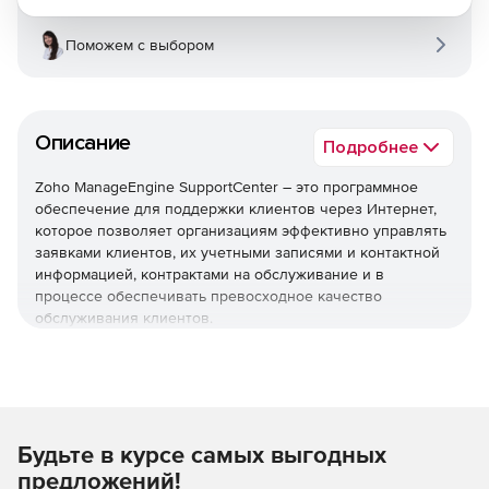
Поможем с выбором
Описание
Подробнее
Zoho ManageEngine SupportCenter – это программное
обеспечение для поддержки клиентов через Интернет,
которое позволяет организациям эффективно управлять
заявками клиентов, их учетными записями и контактной
информацией, контрактами на обслуживание и в
процессе обеспечивать превосходное качество
обслуживания клиентов.
Многоканальная поддержка
Электронная почта, телефон, портал, социальные сети и
этот список растет с каждым днем. Пользователи
Будьте в курсе самых выгодных
получает единое представление о взаимодействии с
клиентами независимо от того, какой режим общения они
предложений!