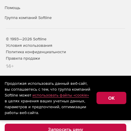
Помощь
Группа компаний Softline
© 1993—2026 Softline
Условия использования
Политика конфиденциальности
Правила продажи
14+
Продолжая использовать данный веб-сайт,
На информационном ресурсе store.softline.ru применяются
вы соглашаетесь с тем, что группа компаний
рекомендательные технологии
(информационные технологии
Softline может
использовать файлы «cookie»
предоставления информации на основе сбора,
OK
в целях хранения ваших учетных данных,
систематизации и анализа сведений, относящихся к
предпочтениям пользователей сети «Интернет»,
параметров и предпочтений, оптимизации
находящихся на территории Российской Федерации)
работы веб-сайта.
Запросить цену