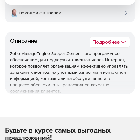
Поможем с выбором
Описание
Подробнее
Zoho ManageEngine SupportCenter – это программное
обеспечение для поддержки клиентов через Интернет,
которое позволяет организациям эффективно управлять
заявками клиентов, их учетными записями и контактной
информацией, контрактами на обслуживание и в
процессе обеспечивать превосходное качество
обслуживания клиентов.
Многоканальная поддержка
Электронная почта, телефон, портал, социальные сети и
этот список растет с каждым днем. Пользователи
Будьте в курсе самых выгодных
получает единое представление о взаимодействии с
клиентами независимо от того, какой режим общения они
предложений!