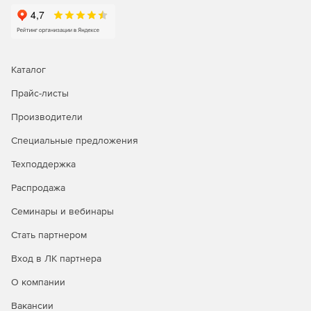
показатели эффективности
Возможность узнавать всю информацию о своей службе
поддержки с помощью интуитивно понятных отчетов и
информационных панелей в реальном времени.
Каталог
Прайс-листы
Производители
Специальные предложения
Техподдержка
Распродажа
Семинары и вебинары
Стать партнером
Вход в ЛК партнера
О компании
Вакансии