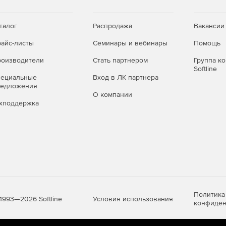
а рабочей станции за определенный период и т. д.
tory. Журнал событий позволяет извлекать данные по
талог
Распродажа
Вакансии
нерировать соответствующие отчеты и отправлять их
айс-листы
Семинары и вебинары
Помощь
ратором время, что позволяет избежать необходимости
нагрузку на него.
оизводители
Стать партнером
Группа к
Softline
indows File Server. Централизованный аудит
пециальные
Вход в ЛК партнера
редложения
их отчетов позволяет в режиме реального времени
О компании
ированного доступа и изменения в структуре папок
хподдержка
Политика
Условия использования
1993—2026 Softline
конфиден