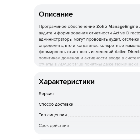
Описание
Программное обеспечение
Zoho ManageEngine 
аудита и формирования отчетности Active Directo
администраторы могут проводить аудит, отслежив
определять, кто и когда внес конкретные измене
формировать отчетность изменений Active Direct
политикам доменов и активности входа в систем
отчеты в ADAudit Plus понятны даже технически
экспортироваться в XLS, HTML, PDF и CSV форма
Возможности ManageEngine ADAudit Plus:
Характеристики
Просмотр подробных отчетов об администрати
Версия
Настройка правил фильтрации и рассылки о
Способ доставки
Active Directory.
Тип лицензии
Возможность отслеживать изменения в Active 
Срок действия
именно изменения внес.
Тип организации