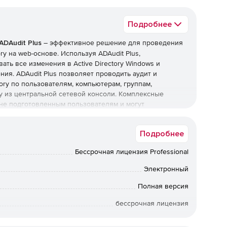
Подробнее
ADAudit Plus
– эффективное решение для проведения
ry на web-основе. Используя ADAudit Plus,
ать все изменения в Active Directory Windows и
ния. ADAudit Plus позволяет проводить аудит и
ory по пользователям, компьютерам, группам,
у из центральной сетевой консоли. Комплексные
 не подготовленным пользователям и могут
ты с возможностью печати.
Подробнее
вных изменениях и событиях входа в Active Directory.
Бессрочная лицензия Professional
повещений об определенных изменениях объектов
Электронный
Полная версия
Directory Windows и определять, кто, когда и какие
бессрочная лицензия
Коммерческая