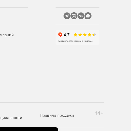
омпаний
14+
Правила продажи
циальности