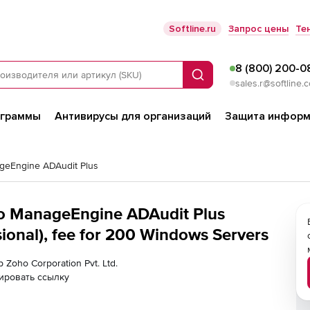
Softline.ru
Запрос цены
Те
8 (800) 200-0
Поиск
sales.r@softline.
ограммы
Антивирусы для организаций
Защита информ
geEngine ADAudit Plus
ho ManageEngine ADAudit Plus
onal), fee for 200 Windows Servers
 Zoho Corporation Pvt. Ltd.
ировать ссылку