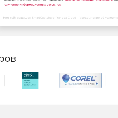
получение информационных рассылок
.
й в сети. Эффективное отслеживание пользователей
ющие функции аудита: создавать, изменять и удалять
Этот сайт защищен SmartCaptcha от Yandex Cloud -
Уведомление об условия
 за изменения, сделанные на одной или нескольких
четы о внесении любых изменений в каталог Active
ый формат.
ive Directory по электронной почте. Идентификация
низм мгновенного оповещения административной
ния различной актуальности и важности позволяют
еров
r. Мониторинг входов/выходов рядовых серверов в
сность и защищенность корпоративной среды в целом.
ога Active Directory. Удобный web-интерфейс позволяет
ях каталога Active Directory с возможностью
м.
ователей. Эффективный мониторинг действий
ошибок входа в систему, возможные причины отказа в