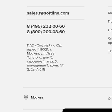
регистрации, количество входов в систему н
sales.r@softline.com
Составление графика изменений Active Direc
Ка
определенным параметрам, автоматически ге
Пр
по электронной почте в указанное админист
8 (495) 232-00-60
входа на web-портал и существенно снижает 
Пр
8 (800) 200-08-60
Централизованный аудит структуры файлов W
С
п
посредством запланированных автоматическ
ПАО «Софтлайн». Юр.
надежно отслеживать проявления несанкцион
адрес: 119021, г.
Те
Москва, ул. Льва
Windows Server.
Толстого, дом 5,
строение 1, этаж 3,
помещение 1, комн. №
2, 2а (А-311)
Москва
© 