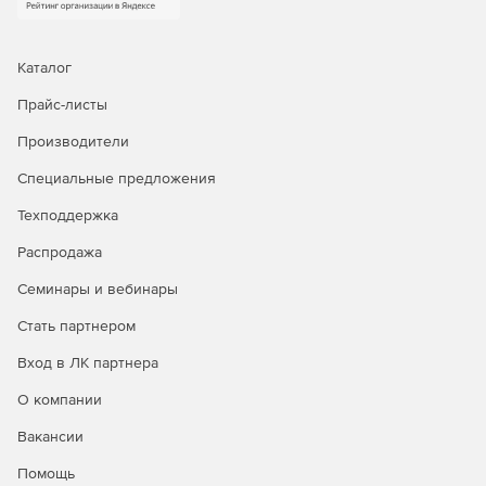
Делегирование
службы поддержки на основе ролей
Делегирование административных задач, касающихся AD
Каталог
и Office 365, пользователям без прав администратора.
Надо выбрать любую комбинацию задач управления,
Прайс-листы
отчетности, аудита и предупреждений из AD и Office 365
Производители
и назначить их сотрудникам службы поддержки, HR и
другим пользователям, не являющимся
Специальные предложения
администраторами.
Техподдержка
Резервное копирование и аварийное восстановление
Распродажа
Легко выполнять резервное копирование и
Семинары и вебинары
восстановление объектов AD, почтовых ящиков
Exchange, почтовых ящиков Office 365, сайтов SharePoint
Стать партнером
Online, папок OneDrive для бизнеса и т. д.
Восстановление на уровне элементов или атрибутов и
Вход в ЛК партнера
ускоренный процесс резервного копирования благодаря
О компании
инкрементным резервным копиям.
Вакансии
Помощь