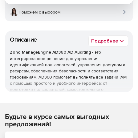
Поможем с выбором
Описание
Подробнее
Zoho ManageEngine AD360 AD Auditing
- это
интегрированное решение для управления
идентификацией пользователей, управления доступом к
ресурсам, обеспечения безопасности и соответствия
требованиям. AD360 помогает выполнять все задачи IAM
с помощью простого и удобного интерфейса: от
подготовки пользователей, самостоятельного
управления паролями и мониторинга изменений Active
Directory до единого входа (SSO) для корпоративных
приложений. AD360 предоставляет все эти функции для
Windows Active Directory, серверов Exchange и Office 365.
Будьте в курсе самых выгодных
предложений!
Оптимизация управления жизненным циклом
пользователей