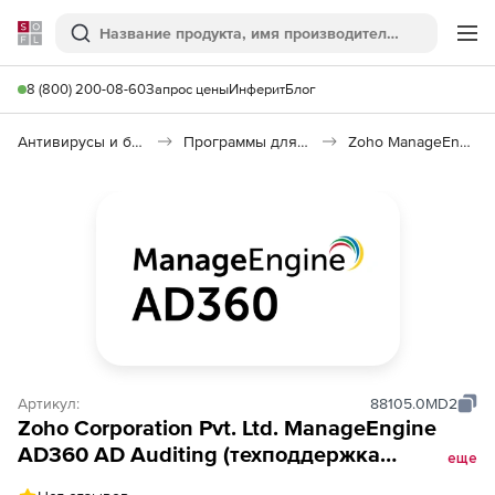
Softline
Поиск
Ме
8 (800) 200-08-60
Запрос цены
Инферит
Блог
Антивирусы и безопасность
Программы для защиты информации
Zoho ManageEngine AD360 AD Auditing
Артикул:
88105.0MD2
Zoho Corporation Pvt. Ltd. ManageEngine
AD360 AD Auditing (техподдержка
еще
Standard Edition Perpetual Modeler Annual),