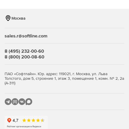
Microsoft Azure.
Легко искать по данным журнала
Москва
Интеллектуальная система поиска журналов и
расширенные возможности поиска.
sales.r@softline.com
Отслеживает все действия, которые происходят в
облаке Microsoft Azure
8 (495) 232-00-60
8 (800) 200-08-60
Отчеты предоставляют информацию об активности
пользователей и любых изменениях, внесенных в группы
безопасности сети, виртуальные сети, зоны DNS,
ПАО «Софтлайн». Юр. адрес: 119021, г. Москва, ул. Льва
Толстого, дом 5, строение 1, этаж 3, помещение 1, комн. № 2, 2а
виртуальные машины, базы данных и учетные записи
(А-311)
хранения.
Детальная информация о событиях Google Cloud
Platform
Подробные отчеты о сетевой безопасности, активности
VPC, сетевых службах, гибридных подключениях,
облачных функциях и App Engine.