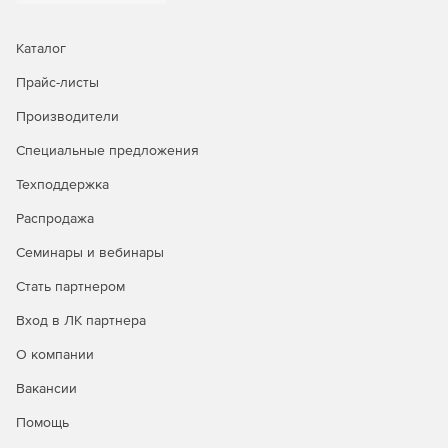
Подробные отчеты для облачной среды AWS
Каталог
Ряд предварительно определенных отчетов содержат
Прайс-листы
подробную информацию о событиях, происходящих в
Amazon EC2, брандмауэрах веб-приложений (WAF), службе
Производители
реляционных баз данных (RDS), лямбда-выражениях,
службе маркеров безопасности (STS), эластичном
Специальные предложения
хранилище блоков (EBS), виртуальном частном облаке (
Техподдержка
VPC), Elastic Load Balancer (ELB) и Simple Storage Service
(S3).
Распродажа
Проактивный мониторинг своей среды Salesforce
Семинары и вебинары
Стать партнером
Мгновенные оповещения помогают отслеживать
потенциальные инциденты и необычный доступ, в то
Вход в ЛК партнера
время как предопределенные отчеты помогают быстро
расследовать действия пользователей, отслеживая, кто,
О компании
что, когда и откуда сделал.
Вакансии
Оповещения, которые держат в курсе
Помощь