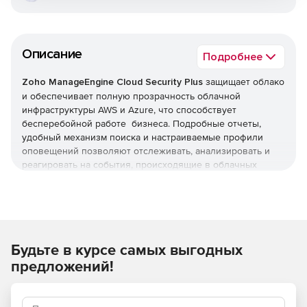
Описание
Подробнее
Zoho ManageEngine Cloud Security Plus
защищает облако
и обеспечивает полную прозрачность облачной
инфраструктуры AWS и Azure, что способствует
бесперебойной работе бизнеса. Подробные отчеты,
удобный механизм поиска и настраиваемые профили
оповещений позволяют отслеживать, анализировать и
реагировать на события, происходящие в облачных
средах.
Защита облака AWS
Cloud Security Plus собирает, отслеживает и анализирует
Будьте в курсе самых выгодных
данные журналов с облачной платформы AWS и
предоставляет готовые отчеты и оповещения для них.
предложений!
Защита облачной платформы Azure