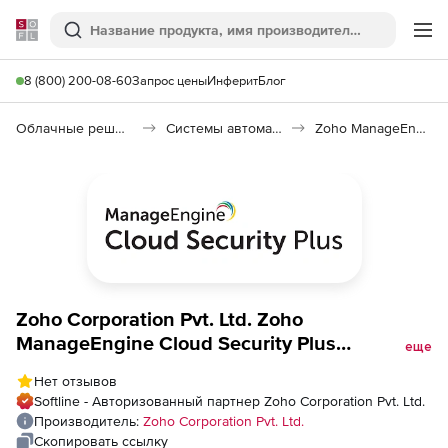
Softline
Поиск
Ме
8 (800) 200-08-60
Запрос цены
Инферит
Блог
Облачные решения (SaaS)
Системы автоматизации (SaaS)
Zoho ManageEngine Cloud Security Plus
Zoho Corporation Pvt. Ltd. Zoho
ManageEngine Cloud Security Plus
еще
(лицензия Perpetual Model Single
Нет отзывов
Installation), fee for 10 Cloud Account
Softline - Авторизованный партнер Zoho Corporation Pvt. Ltd.
Производитель:
Zoho Corporation Pvt. Ltd.
Скопировать ссылку