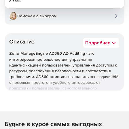
с вами
Поможем с выбором
Описание
Подробнее
Zoho ManageEngine AD360 AD Auditing
- это
интегрированное решение для управления
идентификацией пользователей, управления доступом к
ресурсам, обеспечения безопасности и соответствия
требованиям. AD360 помогает выполнять все задачи IAM
с помощью простого и удобного интерфейса: от
подготовки пользователей, самостоятельного
управления паролями и мониторинга изменений Active
Directory до единого входа (SSO) для корпоративных
приложений. AD360 предоставляет все эти функции для
Windows Active Directory, серверов Exchange и Office 365.
Будьте в курсе самых выгодных
Оптимизация управления жизненным циклом
пользователей