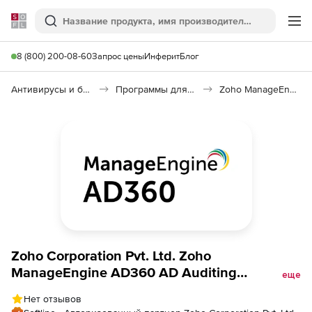
Softline
Поиск
Ме
8 (800) 200-08-60
Запрос цены
Инферит
Блог
Антивирусы и безопасность
Программы для защиты информации
Zoho ManageEngine AD360 AD Auditing
Zoho Corporation Pvt. Ltd. Zoho
ManageEngine AD360 AD Auditing
еще
(техподдержка Addons Perpetual Model
Нет отзывов
Annual), fee for 1000 Windows Servers