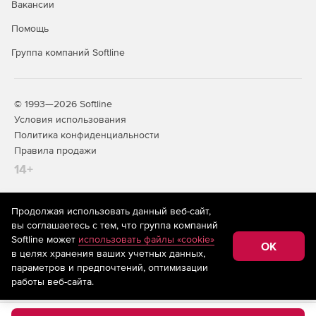
Вакансии
Помощь
Группа компаний Softline
© 1993—2026 Softline
Условия использования
Политика конфиденциальности
Правила продажи
14+
Продолжая использовать данный веб-сайт,
На информационном ресурсе store.softline.ru применяются
вы соглашаетесь с тем, что группа компаний
рекомендательные технологии
(информационные технологии
Softline может
использовать файлы «cookie»
предоставления информации на основе сбора,
OK
в целях хранения ваших учетных данных,
систематизации и анализа сведений, относящихся к
предпочтениям пользователей сети «Интернет»,
параметров и предпочтений, оптимизации
находящихся на территории Российской Федерации)
работы веб-сайта.