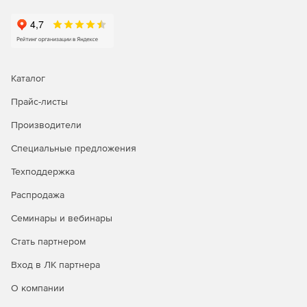
Делегирование
службы поддержки на основе ролей
Делегирование административных задач, касающихся AD
и Office 365, пользователям без прав администратора.
Надо выбрать любую комбинацию задач управления,
Каталог
отчетности, аудита и предупреждений из AD и Office 365
Прайс-листы
и назначить их сотрудникам службы поддержки, HR и
другим пользователям, не являющимся
Производители
администраторами.
Специальные предложения
Резервное копирование и аварийное восстановление
Техподдержка
Легко выполнять резервное копирование и
Распродажа
восстановление объектов AD, почтовых ящиков
Exchange, почтовых ящиков Office 365, сайтов SharePoint
Семинары и вебинары
Online, папок OneDrive для бизнеса и т. д.
Восстановление на уровне элементов или атрибутов и
Стать партнером
ускоренный процесс резервного копирования благодаря
Вход в ЛК партнера
инкрементным резервным копиям.
О компании