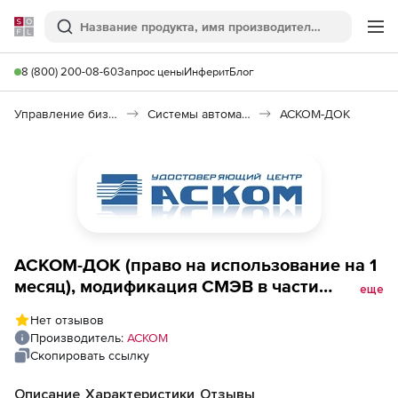
Softline
Поиск
Ме
8 (800) 200-08-60
Запрос цены
Инферит
Блог
Управление бизнесом, CRM/ERP
Системы автоматизации
АСКОМ-ДОК
АСКОМ-ДОК (право на использование на 1
месяц), модификация СМЭВ в части
еще
функционала Сведения о учете
Нет отзывов
организации в налоговом органе по месту
Производитель:
АСКОМ
нахождения ее обособленного
Скопировать ссылку
подразделения
Описание
Характеристики
Отзывы