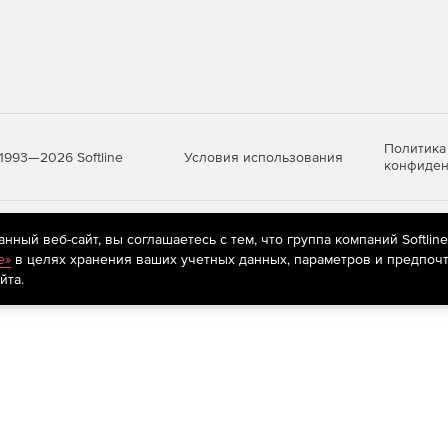
Политика
Условия использования
1993—2026 Softline
конфиден
яются
рекомендательные технологии
(информационные технологии п
ный веб-сайт, вы соглашаетесь с тем, что группа компаний Softlin
предпочтениям пользователей сети «Интернет», находящихся на те
e»
в целях хранения ваших учетных данных, параметров и предпочт
йта.