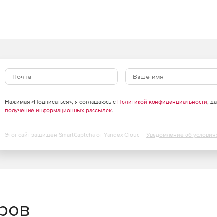
Нажимая «Подписаться», я соглашаюсь с
Политикой конфиденциальности
, д
получение информационных рассылок
.
Этот сайт защищен SmartCaptcha от Yandex Cloud -
Уведомление об условия
еров