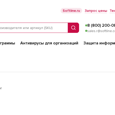
Softline.ru
Запрос цены
Те
8 (800) 200-0
Поиск
sales.r@softline.
ограммы
Антивирусы для организаций
Защита информ
er