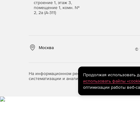
строение 1, этаж 3,
помещение 1, комн. №
2, 2а (А-311)
Москва
© 
На информационном ресурсе store.softline.ru примен
Продолжая использовать дан
систематизации и анализа сведений, относящихся к 
использовать файлы «cooki
оптимизации работы веб-са