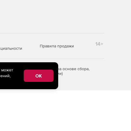
14+
Правила продажи
циальности
редоставления информации на основе сбора,
e может
рритории Российской Федерации)
OK
ений,