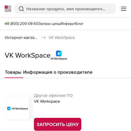
Softline
Поиск
Ме
8 (800) 200-08-60
Запрос цены
Инферит
Блог
Интернет-магазин
VK WorkSpace
VK WorkSpace
Товары
Информация о производителе
Другое офисное ПО
VK Workspace
ЗАПРОСИТЬ ЦЕНУ