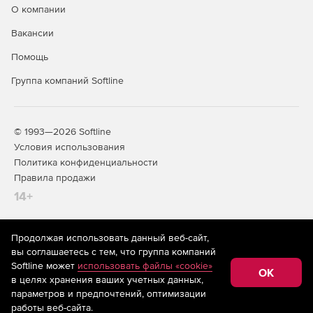
О компании
Вакансии
Помощь
Группа компаний Softline
© 1993—2026 Softline
Условия использования
Политика конфиденциальности
Правила продажи
14+
Продолжая использовать данный веб-сайт,
На информационном ресурсе store.softline.ru применяются
вы соглашаетесь с тем, что группа компаний
рекомендательные технологии
(информационные технологии
Softline может
использовать файлы «cookie»
предоставления информации на основе сбора,
OK
в целях хранения ваших учетных данных,
систематизации и анализа сведений, относящихся к
предпочтениям пользователей сети «Интернет»,
параметров и предпочтений, оптимизации
находящихся на территории Российской Федерации)
работы веб-сайта.