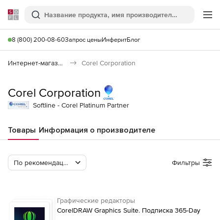
Softline
Поиск
Ме
8 (800) 200-08-60
Запрос цены
Инферит
Блог
Интернет-магазин
Corel Corporation
Corel Corporation
Softline - Corel Platinum Partner
Товары
Информация о производителе
По рекомендации Softline
Фильтры
Графические редакторы
CorelDRAW Graphics Suite. Подписка 365-Day