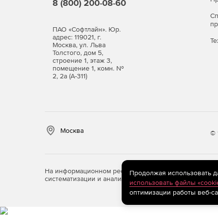
8 (800) 200-08-60
С
п
ПАО «Софтлайн». Юр.
адрес: 119021, г.
Те
Москва, ул. Льва
Толстого, дом 5,
строение 1, этаж 3,
помещение 1, комн. №
2, 2а (А-311)
Москва
© 
На информационном ресурсе store.softline.ru примен
Продолжая использовать дан
систематизации и анализа сведений, относящихся к 
использовать файлы «cooki
оптимизации работы веб-са