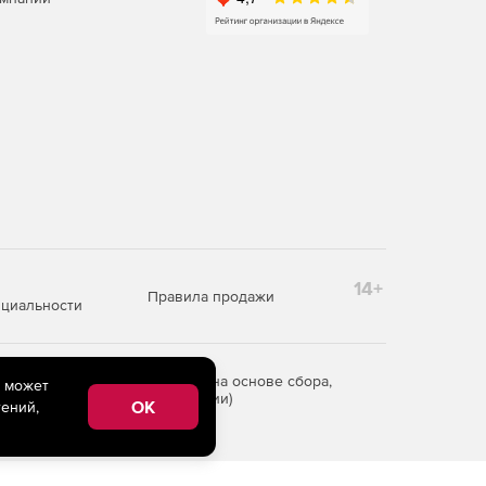
14+
Правила продажи
циальности
редоставления информации на основе сбора,
e может
рритории Российской Федерации)
OK
ений,