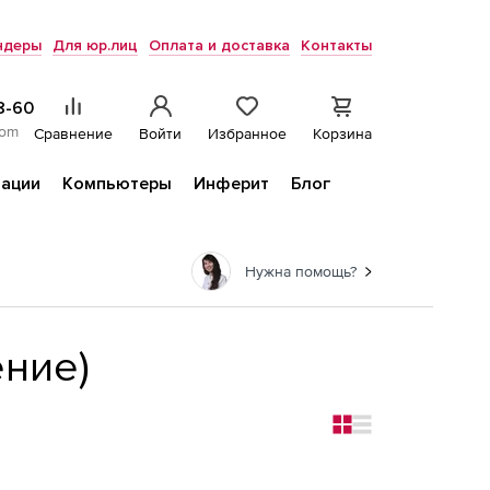
ндеры
Для юр.лиц
Оплата и доставка
Контакты
8-60
com
Сравнение
Войти
Избранное
Корзина
ации
Компьютеры
Инферит
Блог
Нужна помощь?
ние)
Change to grid views
Change to simple vi