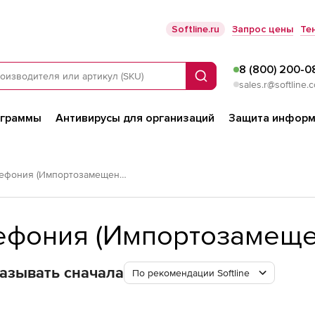
Softline.ru
Запрос цены
Те
8 (800) 200-0
Поиск
sales.r@softline.
ограммы
Антивирусы для организаций
Защита информ
Российская IP-телефония (Импортозамещение)
лефония (Импортозамеще
азывать сначала
По рекомендации Softline