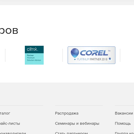
еров
талог
Распродажа
Вакансии
айс-листы
Семинары и вебинары
Помощь
оизводители
Стать партнером
Группа к