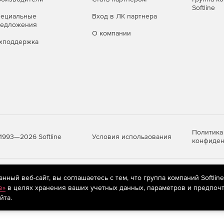
Softline
пециальные
Вход в ЛК партнера
редложения
О компании
хподдержка
Политика
Условия использования
1993—2026 Softline
конфиден
яются
рекомендательные технологии
(информационные технологии п
ный веб-сайт, вы соглашаетесь с тем, что группа компаний Softlin
предпочтениям пользователей сети «Интернет», находящихся на те
e»
в целях хранения ваших учетных данных, параметров и предпочт
йта.