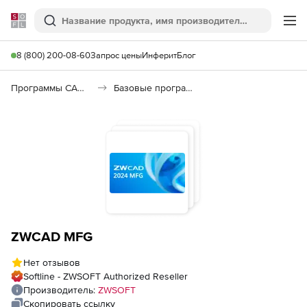
Softline
Поиск
Ме
8 (800) 200-08-60
Запрос цены
Инферит
Блог
Программы САПР и ГИС
Базовые программы
ZWCAD MFG
Нет отзывов
Softline - ZWSOFT Authorized Reseller
Производитель:
ZWSOFT
Скопировать ссылку