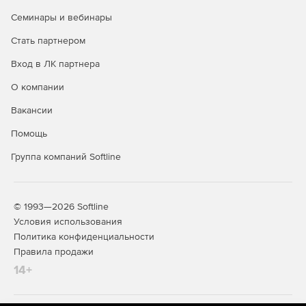
Семинары и вебинары
Стать партнером
Вход в ЛК партнера
О компании
Строительная линейка Компас
Вакансии
КОМПАС-
Предназначен для 2D-задач
Помощь
проектировщиков, архитекторов,
Строитель
инженеров, конструкторов.
Группа компаний Softline
Работа в 2D
Используется при разработке рабочей и
Учебных
проектной документации.
комплектов
Поддерживает объектное
нет
© 1993—2026 Softline
проектирование для элементов: стена,
Условия использования
окно, дверь, перекрытие, колонна,
Политика конфиденциальности
лестница. Позволяет оформлять и
разрабатывать документацию по
Правила продажи
различным разделам проекта:
14+
Архитектура.
Конструкции.