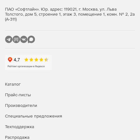
изделия в производство.
ПАО «Софтлайн». Юр. адрес: 119021, г. Москва, ул. Льва
Толстого, дом 5, строение 1, этаж 3, помещение 1, комн. № 2, 2а
КОМПАС-3D позволяет осуществлять экспорт и импорт (с
(А-311)
возможностью последующего редактирования) данных
через такие распространённые форматы, как DWG, DXF,
STEP, ACIS, IGES, Parasolid и другие, а также прямую
вставку компонентов из наиболее широкоиспользуемых
CAD-систем (SolidWorks, Autodesk Inventor, Solid Edge,
Creo, NX, CATIA).
Благодаря работе с полигональными объектами (через
файлы типов STL, OBJ и JT), можно обрабатывать
результаты 3D-сканирования, что позволяет решать
задачи реверс- инжиниринга.
Каталог
Прайс-листы
Производители
Специальные предложения
Техподдержка
Распродажа