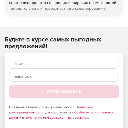
сочетанию простоты освоения и широких возможностей
твёрдотельного и поверхностного моделирования.
КОМПАС-3D широко используется для проектирования
изделий основного и вспомогательного производств в
таких отраслях промышленности, как машиностроение
(транспортное, сельскохозяйственное, энергетическое,
Будьте в курсе самых выгодных
нефтегазовое, химическое и т.д.), приборостроение,
предложений!
авиастроение, судостроение, станкостроение,
вагоностроение, металлургия, промышленное и
гражданское строительство, товары народного
потребления и т.д.
ПОДПИСАТЬСЯ
Нажимая «Подписаться», я соглашаюсь с
Политикой
конфиденциальности
, даю согласие на
обработку персональных
данных
и
получение информационных рассылок
.