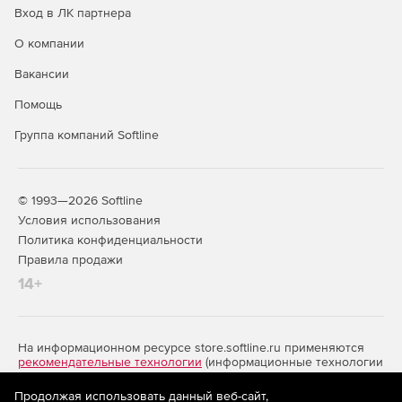
Вход в ЛК партнера
О компании
Вакансии
Помощь
Группа компаний Softline
© 1993—2026 Softline
Условия использования
Политика конфиденциальности
Правила продажи
14+
На информационном ресурсе store.softline.ru применяются
рекомендательные технологии
(информационные технологии
предоставления информации на основе сбора,
систематизации и анализа сведений, относящихся к
Продолжая использовать данный веб-сайт,