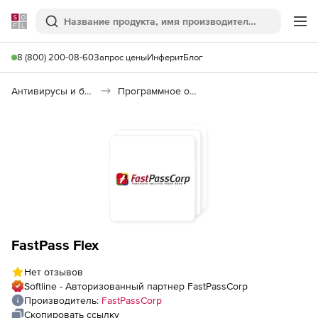
Softline
Поиск
Ме
8 (800) 200-08-60
Запрос цены
Инферит
Блог
Антивирусы и безопасность
Программное обеспечение для контроля персонала
FastPass Flex
Нет отзывов
Softline - Авторизованный партнер FastPassCorp
Производитель:
FastPassCorp
Скопировать ссылку