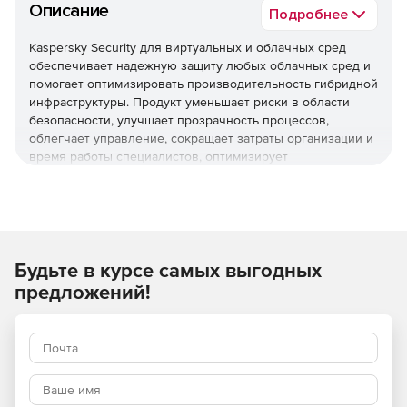
Описание
Подробнее
Kaspersky Security для виртуальных и облачных сред
обеспечивает надежную защиту любых облачных сред и
помогает оптимизировать производительность гибридной
инфраструктуры. Продукт уменьшает риски в области
безопасности, улучшает прозрачность процессов,
облегчает управление, сокращает затраты организации и
время работы специалистов, оптимизирует
использование ресурсов виртуализации и помогает
соблюдать нормативные требования.
Используйте Kaspersky Security для виртуальных и
облачных сред, чтобы повысить устойчивость бизнеса
Будьте в курсе самых выгодных
к угрозам разной сложности.
предложений!
Основные преимущества
Надежная защита мирового уровня
Многоуровневые технологии проактивной защиты
обеспечивают эффективное противостояние различным