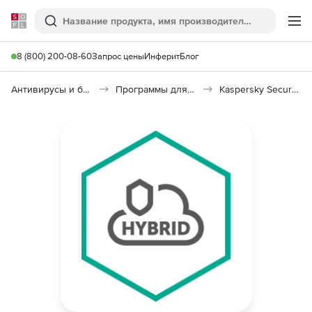
Softline
Поиск
Ме
8 (800) 200-08-60
Запрос цены
Инферит
Блог
Антивирусы и безопасность
Программы для защиты информации
Kaspersky Security для виртуальных и облачных сред