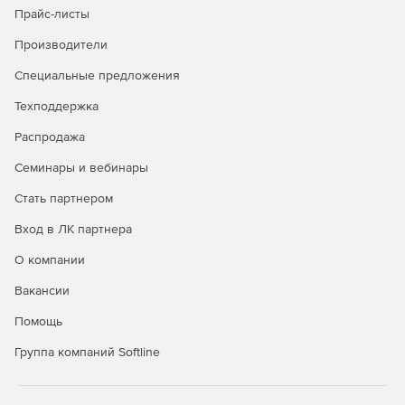
Прайс-листы
Безопасность в публичных облаках
Производители
Полная видимость всех облачных рабочих нагрузок
Специальные предложения
через API-интерфейсы публичных облачных
Техподдержка
сервисов.
Распродажа
Управление всеми аспектами безопасности удобно и
централизованно через единую панель управления.
Семинары и вебинары
Автоматизация политики безопасности и
Стать партнером
масштабируемости для надежной защиты облачной
Вход в ЛК партнера
среды.
О компании
Вакансии
Покупайте Kaspersky Security для виртуальных и
Помощь
облачных сред и успешно отражайте самые сложные
атаки.
Группа компаний Softline