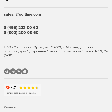
связанные с соблюдением нормативных актов.
sales.r@softline.com
Ключевые функции
8 (495) 232-00-60
Безопасность виртуальной среды и
8 (800) 200-08-60
инфраструктуры виртуальных
рабочих столов
ПАО «Софтлайн». Юр. адрес: 119021, г. Москва, ул. Льва
Толстого, дом 5, строение 1, этаж 3, помещение 1, комн. № 2, 2а
(А-311)
Максимально эффективное использование ресурсов с
сохранением высокого уровня защиты.
Легковесные агенты снижают потребление ресурсов
виртуализации до 30%, обеспечивая оптимизацию
производительности.
Поддержка широкого спектра платформ
виртуализации серверов и инфраструктур VDI.
Интеллектуальная оптимизация, такая как общий кэш,
Каталог
существенно снижает нагрузку на IT-инфраструктуру.