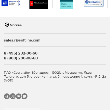
Металлические конструкции, деревянные конструкции,
системе ГРУНТ, а также реализованы расчетные
сочетания нагрузок по Еврокоду.
Расширены возможности модулей расчета ЖБ, МК, Грунта:
Москва
Реализован расчет сталежелезобетонных сечений с
жесткой арматурой без/с внешней трубой.
sales.r@softline.com
Добавлена возможность задания различных
арматурных включений для конструкционного
8 (495) 232-00-60
расчета сечений стержней и пластин.
8 (800) 200-08-60
Сечения металлических конструкций дополнены
сквозными сечениями с 3 ветвями.
ПАО «Софтлайн». Юр. адрес: 119021, г. Москва, ул. Льва
Толстого, дом 5, строение 1, этаж 3, помещение 1, комн. № 2, 2а
Реализована утилита расчета листа настила и
(А-311)
обшивки бункера.
Добавлено определение расчетного сопротивления
грунта.
Реализована проверка прочности подстилающего