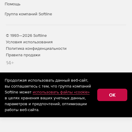
Помощь
Группа компаний Softline
© 1993—2026 Softline
Условия использования
Политика конфиденциальности
Правила продажи
14+
Продолжая использовать данный веб-сайт,
На информационном ресурсе store.softline.ru применяются
вы соглашаетесь с тем, что группа компаний
рекомендательные технологии
(информационные технологии
Softline может
использовать файлы «cookie»
предоставления информации на основе сбора,
OK
в целях хранения ваших учетных данных,
систематизации и анализа сведений, относящихся к
предпочтениям пользователей сети «Интернет»,
параметров и предпочтений, оптимизации
находящихся на территории Российской Федерации)
работы веб-сайта.