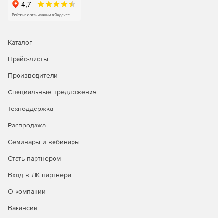
слоя в основании фундаментов.
Расчет деревянных конструкций:
Каталог
Добавлена база данных деревянных материалов.
Прайс-листы
Для расчета деревянных конструкций добавлено 4
Производители
типа сечений поперечных стержневых элементов.
Специальные предложения
Реализован расчет деревянных конструкций по
нормативам СССР, Украины, Российской Федерации и
Техподдержка
Евросоюза.
Распродажа
Семинары и вебинары
Стать партнером
Вход в ЛК партнера
О компании
Вакансии