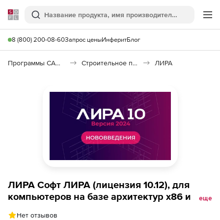
Softline
Поиск
Ме
8 (800) 200-08-60
Запрос цены
Инферит
Блог
Программы САПР и ГИС
Строительное программное обеспечение
ЛИРА
ЛИРА Софт ЛИРА (лицензия 10.12), для
компьютеров на базе архитектур х86 и х64
еще
PRO
Нет отзывов