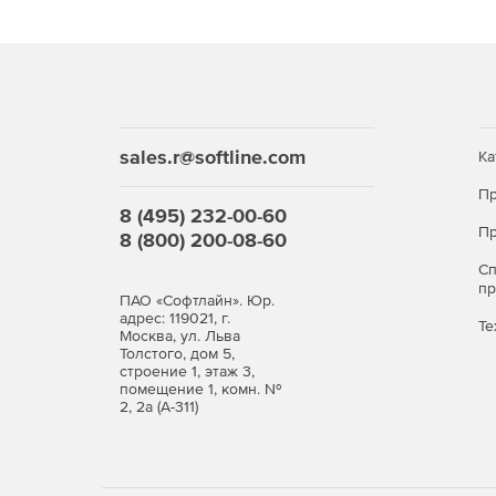
sales.r@softline.com
Ка
Пр
8 (495) 232-00-60
Пр
8 (800) 200-08-60
С
п
ПАО «Софтлайн». Юр.
адрес: 119021, г.
Те
Москва, ул. Льва
Толстого, дом 5,
строение 1, этаж 3,
помещение 1, комн. №
2, 2а (А-311)