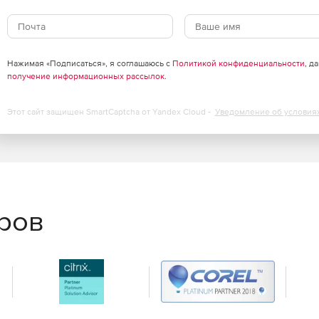
или POP3.
Нажимая «Подписаться», я соглашаюсь с
Политикой конфиденциальности
, д
получение информационных рассылок
.
Этот сайт защищен SmartCaptcha от Yandex Cloud -
Уведомление об условия
k.
еров