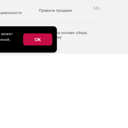
14+
Правила продажи
циальности
редоставления информации на основе сбора,
e может
рритории Российской Федерации)
OK
ений,