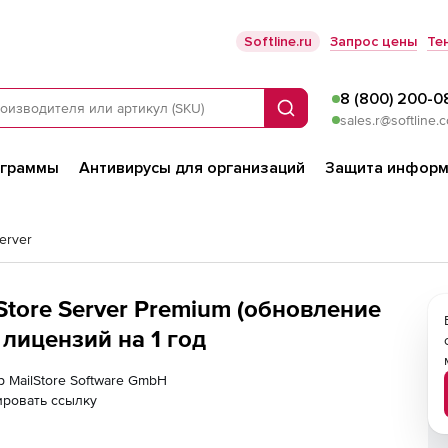
Softline.ru
Запрос цены
Те
8 (800) 200-0
Поиск
sales.r@softline.
ограммы
Антивирусы для организаций
Защита информ
Server
Store Server Premium (обновление
 лицензий на 1 год
р MailStore Software GmbH
ировать ссылку