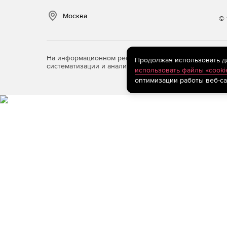
Москва
© 
На информационном ресурсе store.softline.ru примен
Продолжая использовать дан
систематизации и анализа сведений, относящихся к 
использовать файлы «cooki
оптимизации работы веб-са