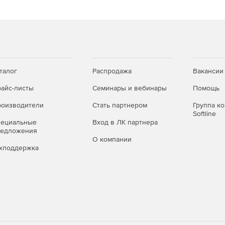
талог
Распродажа
Вакансии
айс-листы
Семинары и вебинары
Помощь
оизводители
Стать партнером
Группа к
Softline
пециальные
Вход в ЛК партнера
редложения
О компании
хподдержка