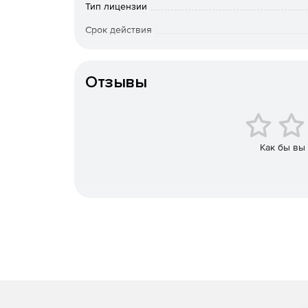
Тип лицензии
Быстрый полнотекстовый поиск писем и вло
Срок действия
К-во пользователей
Защита от потери данных.
Отзывы
Снижение нагрузки на почтовые серверы.
Экономия до 70% места для хранения.
Упрощенное резервное копирование и восст
Как бы вы
Устранение квот для почтовых ящиков.
Поддерживаемые системы электронной почты
Microsoft Exchange Server.
Microsoft 365.
G Suite.