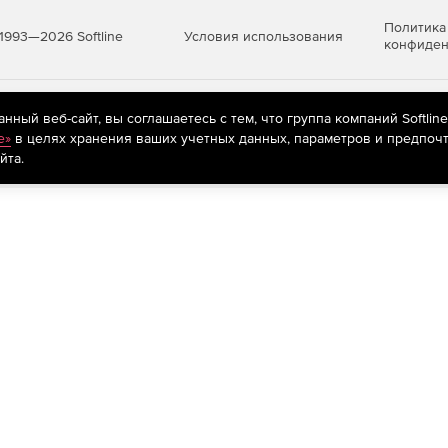
Политика
Условия использования
1993—2026 Softline
конфиден
яются
рекомендательные технологии
(информационные технологии п
ный веб-сайт, вы соглашаетесь с тем, что группа компаний Softlin
предпочтениям пользователей сети «Интернет», находящихся на те
e»
в целях хранения ваших учетных данных, параметров и предпочт
йта.