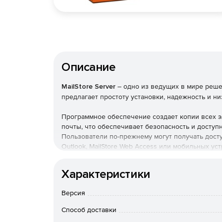
Описание
MailStore Server
– одно из ведущих в мире реш
предлагает простоту установки, надежность и н
Программное обеспечение создает копии всех э
почты, что обеспечивает безопасность и доступ
Пользователи по-прежнему могут получать досту
Outlook, MailStore Web Access или мобильных ус
выполнять поиск по ним с высокой скоростью.
Характеристики
Преимущества для компании
Версия
Помощь в соблюдении нормативных требова
Способ доставки
Помощь в выполнении обязательства GDPR.