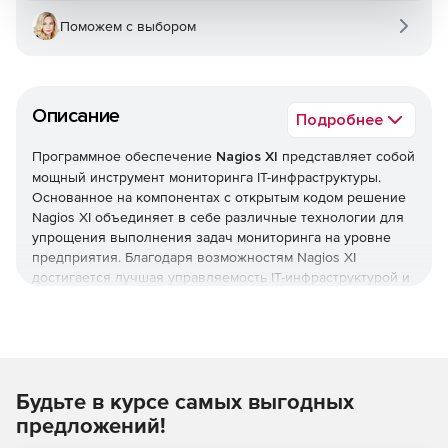
Поможем с выбором
Описание
Подробнее
Программное обеспечение
Nagios XI
представляет собой
мощный инструмент мониторинга IT-инфраструктуры.
Основанное на компонентах с открытым кодом решение
Nagios XI объединяет в себе различные технологии для
упрощения выполнения задач мониторинга на уровне
предприятия. Благодаря возможностям Nagios XI
достигается лучшая управляемость IT-инфраструктурой и
реализация бизнес-процессов.
Комплексный контроль IT-инфраструктуры. Решение
Nagios XI осуществляет мониторинг важных компонентов
инфраструктуры, включая приложения, сервисы,
Будьте в курсе самых выгодных
операционные системы, сетевые протоколы и сетевую
систему. Более сотни элементов системы мониторинга
предложений!
проводят всеобъемлющую проверку всех внутренних