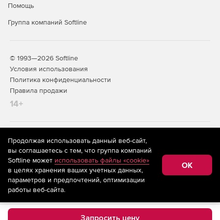
Помощь
Группа компаний Softline
© 1993—2026 Softline
Условия использования
Политика конфиденциальности
Правила продажи
14+
На информационном ресурсе store.softline.ru применяются
Продолжая использовать данный веб-сайт,
рекомендательные технологии
(информационные технологии
вы соглашаетесь с тем, что группа компаний
предоставления информации на основе сбора,
Softline может
использовать файлы «cookie»
систематизации и анализа сведений, относящихся к
OK
в целях хранения ваших учетных данных,
предпочтениям пользователей сети «Интернет»,
находящихся на территории Российской Федерации)
параметров и предпочтений, оптимизации
работы веб-сайта.
Запросить цену