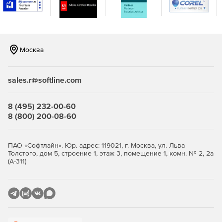
заинтересованным лицам просматривать статус
инфраструктуры, клиенты имеют ограниченный доступ к
карте инфраструктуры и могут просматривать только
разрешенные компоненты IT-среды. Nagios XI
интегрируется с установленным программным
Москва
обеспечением.
Основные возможности:
sales.r@softline.com
Мощный web-интерфейс.
8 (495) 232-00-60
Удобная панель инструментов, предоставляющая
8 (800) 200-08-60
доступ к данным проведенной проверки.
Визуализации IT-инфраструктуры.
ПАО «Софтлайн». Юр. адрес: 119021, г. Москва, ул. Льва
Толстого, дом 5, строение 1, этаж 3, помещение 1, комн. № 2, 2а
Простое управление системой XI благодаря контролю
(А-311)
пользовательских учетных записей.
Уведомление пользователей о результатах проверок.
Возможность непрерывного мониторинга.