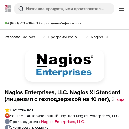
Softline
Поиск
Ме
8 (800) 200-08-60
Запрос цены
Инферит
Блог
Управление бизнесом, CRM/ERP
Программное обеспечение для управления бизнесом
Nagios XI
Nagios Enterprises, LLC. Nagios XI Standard
(лицензия с техподдержкой на 10 лет), 200
еще
Node License 3 Year Support Incidents
Нет отзывов
Included 10 per year
Softline - Авторизованный партнер Nagios Enterprises, LLC.
Производитель:
Nagios Enterprises, LLC.
Скопировать ссылку