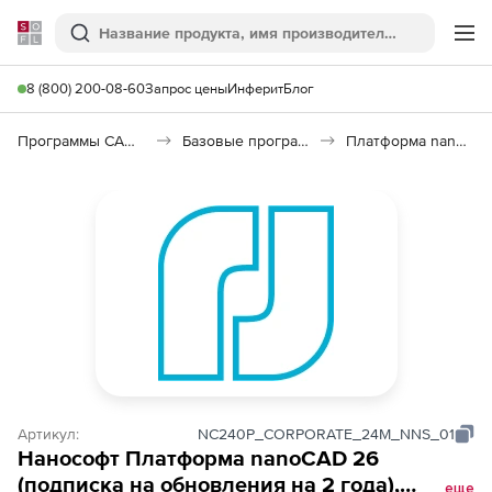
Softline
Поиск
Ме
8 (800) 200-08-60
Запрос цены
Инферит
Блог
Программы САПР и ГИС
Базовые программы
Платформа nanoCAD 26
Артикул:
NC240P_CORPORATE_24M_NNS_01
Нанософт Платформа nanoCAD 26
(подписка на обновления на 2 года),
еще