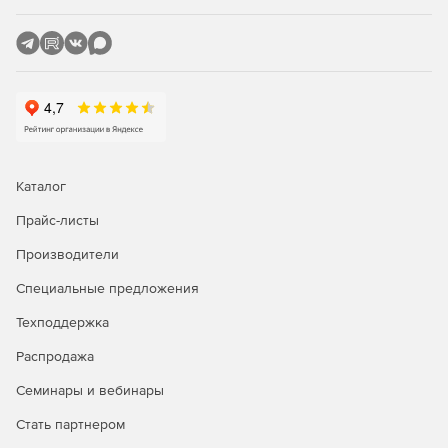
крупных и корпоративных заказчиков.
Флагманское решение для современного инженера-
проектировщика. Эта конфигурация включает все
дополнительные модули, расширяющие функционал
Платформы профессиональными инструментами для
решения различных отраслевых задач. Кроме того,
Платформа nanoCAD в конфигурации Pro поддерживает
корпоративный режим работы, который позволяет
Каталог
настраивать и контролировать рабочие места
пользователей на предприятии с учетом внутренних
Прайс-листы
стандартов и регламентов оформления документации.
Производители
Модули платформы nanoCAD 26:
Специальные предложения
Растр.
Профессиональные инструменты для
Техподдержка
коррекции растровых изображений и их
Распродажа
последующей векторизации внутри САПР-среды.
Семинары и вебинары
Организация.
Организованная система
Стать партнером
управления, передачи и контроля настроек САПР