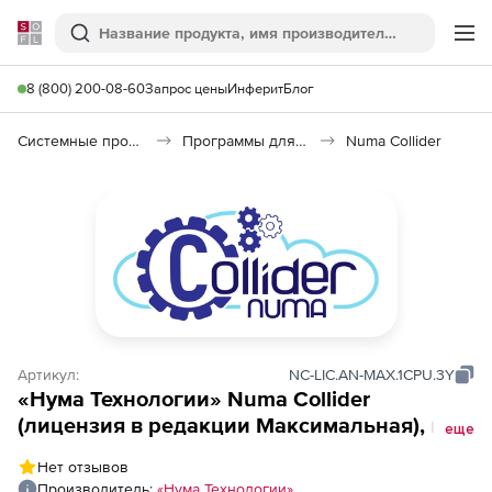
Softline
Поиск
Ме
8 (800) 200-08-60
Запрос цены
Инферит
Блог
Системные программы
Программы для виртуализации
Numa Collider
Артикул:
NС-LIC.AN-MAX.1CPU.3Y
«Нума Технологии» Numa Collider
(лицензия в редакции Максимальная), на 1
еще
процессоре, на 36 месяцев
Нет отзывов
Производитель:
«Нума Технологии»