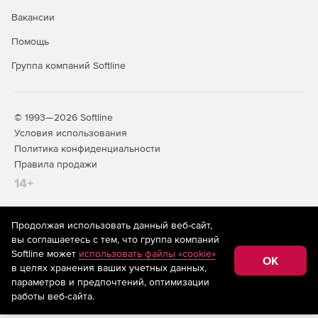
Вакансии
Помощь
Группа компаний Softline
© 1993—2026 Softline
Условия использования
Политика конфиденциальности
Правила продажи
14+
Продолжая использовать данный веб-сайт,
На информационном ресурсе store.softline.ru применяются
вы соглашаетесь с тем, что группа компаний
рекомендательные технологии
(информационные технологии
Softline может
использовать файлы «cookie»
предоставления информации на основе сбора,
OK
в целях хранения ваших учетных данных,
систематизации и анализа сведений, относящихся к
предпочтениям пользователей сети «Интернет»,
параметров и предпочтений, оптимизации
находящихся на территории Российской Федерации)
работы веб-сайта.