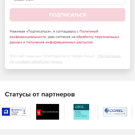
Соблюдение базовых правил языка перевода.
ПОДПИСАТЬСЯ
Форматирование текста.
Повторяющиеся слова.
Нажимая «Подписаться», я соглашаюсь с
Политикой
конфиденциальности
, даю согласие на
обработку персональных
Последовательность перевода.
данных
и
получение информационных рассылок
.
Термины.
Этот сайт защищен SmartCaptcha от Yandex Cloud -
Уведомление
об условиях обработки данных
Орфография.
Статусы от партнеров