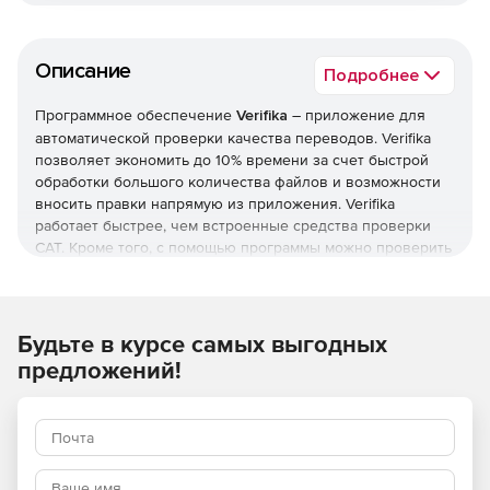
Описание
Подробнее
Программное обеспечение
Verifika
– приложение для
автоматической проверки качества переводов. Verifika
позволяет экономить до 10% времени за счет быстрой
обработки большого количества файлов и возможности
вносить правки напрямую из приложения. Verifika
работает быстрее, чем встроенные средства проверки
CAT. Кроме того, с помощью программы можно проверить
весь проект или отдельный файл за считанные секунды,
при этом не нужно переключаться между приложениями
и производить лишние манипуляции с файлами и
настройками.
Будьте в курсе самых выгодных
Список ошибок, которые программа автоматически
предложений!
обнаруживает и позволяет отредактировать на лету:
Не переведенные сегменты.
Слова, которые не должны переводиться.