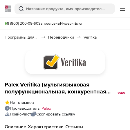
Softline
Поиск
Ме
8 (800) 200-08-60
Запрос цены
Инферит
Блог
Программы для работы с текстом
Переводчики
Verifika
Palex Verifika (мультиязыковая
полуфункциональная, конкурентная
еще
неисключительная лицензия), подписка на
Нет отзывов
1 год. 1 пользователь
Производитель:
Palex
Прайс-лист
Скопировать ссылку
Описание
Характеристики
Отзывы