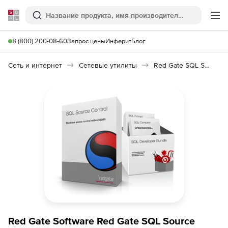
Softline
Поиск
Ме
8 (800) 200-08-60
Запрос цены
Инферит
Блог
Сеть и интернет
Сетевые утилиты
Red Gate SQL Source Control
Red Gate Software Red Gate SQL Source