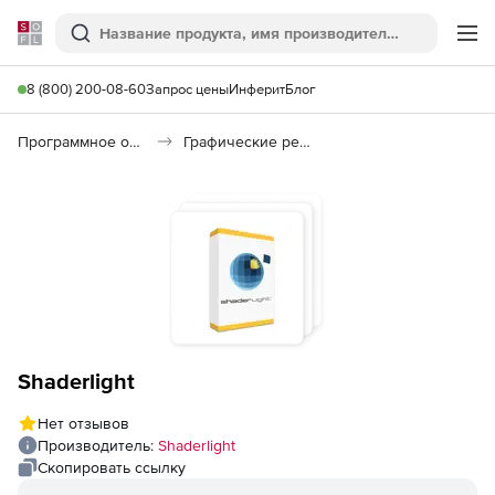
Softline
Поиск
Ме
8 (800) 200-08-60
Запрос цены
Инферит
Блог
Программное обеспечение для графики и дизайна
Графические редакторы
Shaderlight
Нет отзывов
Производитель:
Shaderlight
Скопировать ссылку