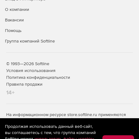
О компании
Вакансии
Помощь
Группа компаний Softline
© 1993—2026 Softline
Условия использования
Политика конфиденциальности
Правила продажи
14+
На информационном ресурсе store.softline.ru применяются
рекомендательные технологии
(информационные технологии
предоставления информации на основе сбора,
Продолжая использовать данный веб-сайт,
систематизации и анализа сведений, относящихся к
вы соглашаетесь с тем, что группа компаний
предпочтениям пользователей сети «Интернет»,
Softline может
использовать файлы «cookie»