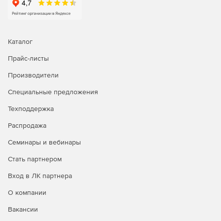
и обрезанные видео. Пользователям доступно два
режима восстановления – быстрое и расширенное
восстановление с поддержкой различных задач и
улучшенным качеством.
Каталог
Прайс-листы
Восстановление системы после сбоя компьютера
Производители
Инструмент восстановления данных Recoverit поможет
получить доступ к данным сломанного компьютера с
Специальные предложения
созданием загрузочного USB-накопителя
Техподдержка
Распродажа
Семинары и вебинары
Стать партнером
Вход в ЛК партнера
О компании
Вакансии