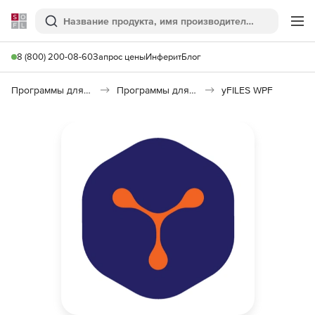
Softline
Поиск
Ме
8 (800) 200-08-60
Запрос цены
Инферит
Блог
Программы для программирования
Программы для разработки ПО
yFILES WPF