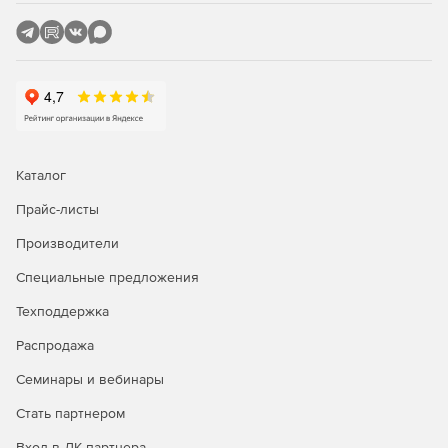
четкие и лаконичные диаграммы с данных.
Алгоритмы маршрутизации оптимизируют линии
связи в существующих диаграммах.
Широкие возможности конфигурации подходят даже
для сложных требований к компоновке диаграмм.
Каталог
Прайс-листы
Производители
Специальные предложения
Техподдержка
Распродажа
Семинары и вебинары
Стать партнером
Вход в ЛК партнера