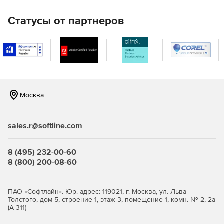
Поддержка масштабирования и панорамирования,
Статусы от партнеров
отмены / повтора, функциональности буфера обмена,
экспорта изображений и печати.
Плавные изменения в анимации и «магнитные»
направляющие линии для ручного выравнивания
элементов.
Москва
Все возможности взаимодействия легко
настраиваются в соответствии с конкретными
потребностями.
sales.r@softline.com
Графический анализ и автоматическая компоновка
8 (495) 232-00-60
yFILES WPF предоставляет широкий спектр алгоритмов
8 (800) 200-08-60
анализа графов, которые позволяют легко решать самые
сложные задачи анализа.
ПАО «Софтлайн». Юр. адрес: 119021, г. Москва, ул. Льва
Набор алгоритмов автоматического графа макета
Толстого, дом 5, строение 1, этаж 3, помещение 1, комн. № 2, 2а
(А-311)
включают в себя иерархический, ортогональные и
циркулярные стили макета, что автоматически дает