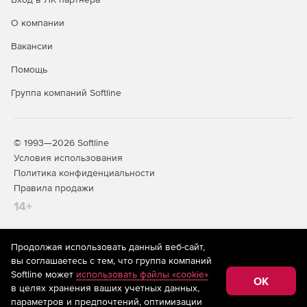
О компании
Вакансии
Помощь
Группа компаний Softline
© 1993—2026 Softline
Условия использования
Политика конфиденциальности
Правила продажи
14+
Продолжая использовать данный веб-сайт,
На информационном ресурсе store.softline.ru применяются
вы соглашаетесь с тем, что группа компаний
рекомендательные технологии
(информационные технологии
Softline может
использовать файлы «cookie»
предоставления информации на основе сбора,
OK
в целях хранения ваших учетных данных,
систематизации и анализа сведений, относящихся к
предпочтениям пользователей сети «Интернет»,
параметров и предпочтений, оптимизации