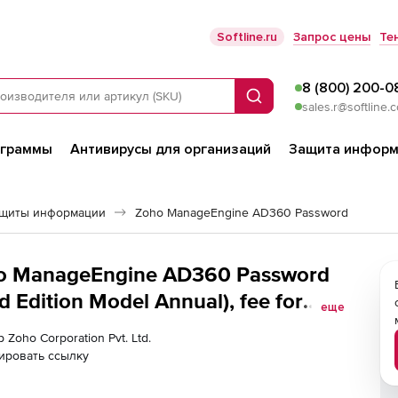
Softline.ru
Запрос цены
Те
8 (800) 200-0
Поиск
sales.r@softline.
ограммы
Антивирусы для организаций
Защита информ
ащиты информации
Zoho ManageEngine AD360 Password
oho ManageEngine AD360 Password
d Edition Model Annual), fee for
еще
 Zoho Corporation Pvt. Ltd.
ировать ссылку