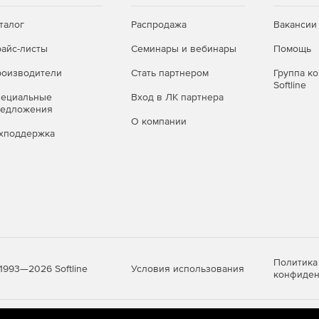
талог
Распродажа
Вакансии
айс-листы
Семинары и вебинары
Помощь
оизводители
Стать партнером
Группа к
Softline
пециальные
Вход в ЛК партнера
редложения
О компании
хподдержка
Политика
Условия использования
1993—2026 Softline
конфиден