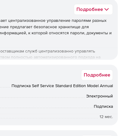
Подробнее
ает централизованное управление паролями разных
ение предлагает безопасное хранилище для
формацией, к которой относятся пароли, документы и
поставщикам служб централизованно управлять
твом полностью автоматизированного подхода на
ставщиками управляемых служб защита критически
ендации их клиентов в части обеспечения
Подробнее
также помогает демонстрировать клиентам, что их
Подписка Self Service Standard Edition Model Annual
Электронный
ески важных данных, позволяющая завоевать доверие
Подписка
12 мес.
оличества пользователей и групп пользователей.
Коммерческая
е пользователя.