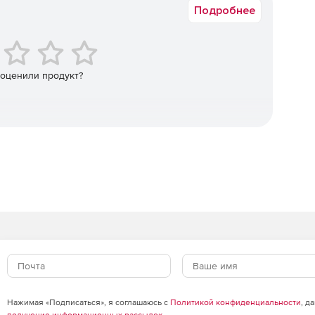
Подробнее
ать полную картину о том, кто и к каким паролям
ступа; полный учет всех действий.
 оценили продукт?
ять хранилищем паролей администратора MSP,
 необходимо.
 паролям, которыми они владеют или которые были им
 данных, сетевых устройств и других ресурсов.
ам, веб-сайтам и приложениям без необходимости
рам поставщиков управляемых служб и их клиентам.
ованных клиентов к ИТ-активам с единой консоли и с
Нажимая «Подписаться», я соглашаюсь с
Политикой конфиденциальности
, д