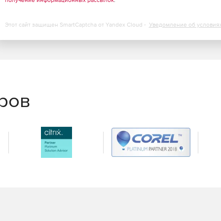
получение информационных рассылок
.
Этот сайт защищен SmartCaptcha от Yandex Cloud -
Уведомление об условия
еров