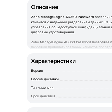
Описание
Zoho ManageEngine AD360 Password
обеспечив
клиентов с надежным разделением данных. Реш
управления общедоступной конфиденциальной ин
цифровые удостоверения.
Zoho ManageEngine AD360 Password позволяет 
паролями привилегированных клиентов посредс
основе политик. В результате предлагаемая по
важных данных превосходит современные реком
Характеристики
безопасности конфиденциальной информации, а 
важные данные надежно защищены.
Версия
Основные возможности:
Способ доставки
Демонстрация безопасной обработки критич
Тип лицензии
клиентов.
Срок действия
Подготовка и отзыв паролей для большого к
Тип организации
Мгновенное прекращение доступа при выход