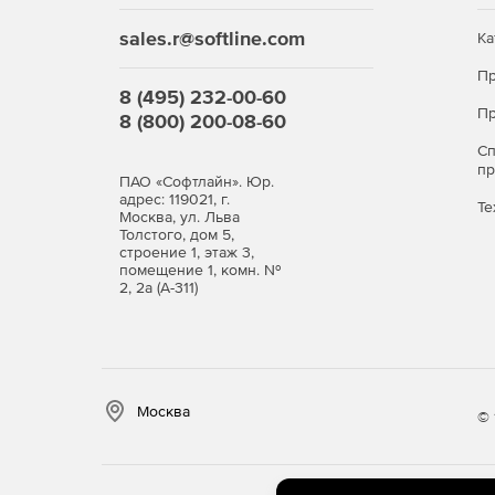
sales.r@softline.com
Ка
Пр
8 (495) 232-00-60
Пр
8 (800) 200-08-60
С
п
ПАО «Софтлайн». Юр.
адрес: 119021, г.
Те
Москва, ул. Льва
Толстого, дом 5,
строение 1, этаж 3,
помещение 1, комн. №
2, 2а (А-311)
Москва
© 