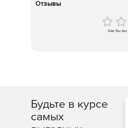
Отзывы
Интуитивно понятные отчеты позволяют получ
получает доступ.
Запись видео и аудит привилегированного до
Как бы вы
Возможность наделять полномочиями управл
конечного пользователя или обоих, если это
Пользователи получают доступ только к тем
предоставлены.
Автоматический сброс паролей серверов, баз
Прямое подключение к удаленным ИТ-ресурс
вручную вводить учетные данные для входа.
Будьте в курсе
Выборочная передача паролей администрато
самых
Безопасное управление паролями привилегир
обеспечением полного разделения.