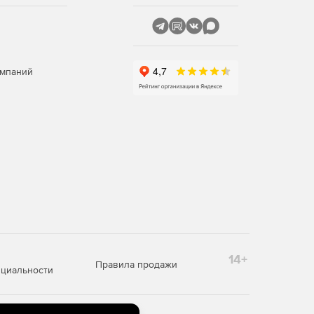
омпаний
14+
Правила продажи
циальности