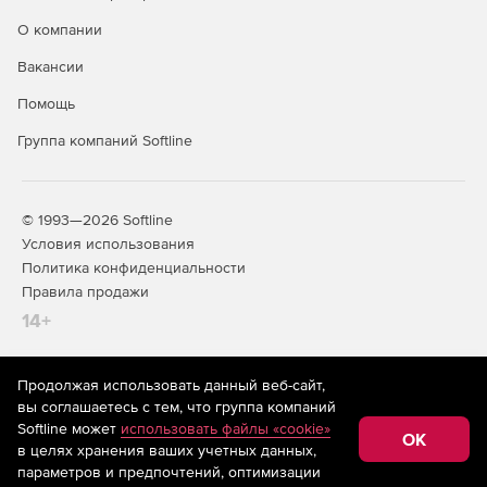
О компании
Вакансии
Помощь
Группа компаний Softline
© 1993—2026 Softline
Условия использования
Политика конфиденциальности
Правила продажи
14+
Продолжая использовать данный веб-сайт,
На информационном ресурсе store.softline.ru применяются
вы соглашаетесь с тем, что группа компаний
рекомендательные технологии
(информационные технологии
Softline может
использовать файлы «cookie»
предоставления информации на основе сбора,
OK
в целях хранения ваших учетных данных,
систематизации и анализа сведений, относящихся к
предпочтениям пользователей сети «Интернет»,
параметров и предпочтений, оптимизации
находящихся на территории Российской Федерации)