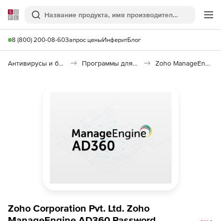
Softline
Поиск
Ме
8 (800) 200-08-60
Запрос цены
Инферит
Блог
Антивирусы и безопасность
Программы для защиты информации
Zoho ManageEngine AD360 Password
Zoho Corporation Pvt. Ltd. Zoho
ManageEngine AD360 Password