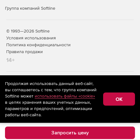
Группа компаний Softline
© 1993—2026 Softline
Условия использования
Политика конфиденциальности
Правила продажи
14+
На информационном ресурсе store.softline.ru применяются
Продолжая использовать данный веб-сайт,
рекомендательные технологии
(информационные технологии
вы соглашаетесь с тем, что группа компаний
предоставления информации на основе сбора,
Softline может
использовать файлы «cookie»
систематизации и анализа сведений, относящихся к
OK
в целях хранения ваших учетных данных,
предпочтениям пользователей сети «Интернет»,
находящихся на территории Российской Федерации)
параметров и предпочтений, оптимизации
работы веб-сайта.
Запросить цену