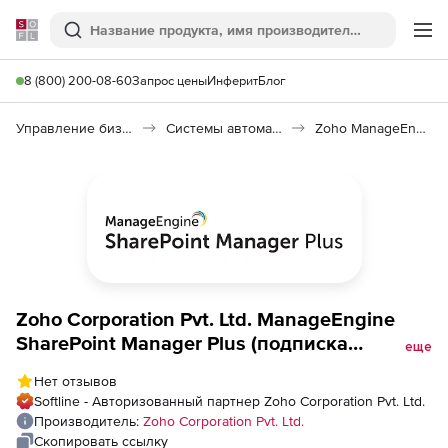
Softline
Поиск
Ме
8 (800) 200-08-60
Запрос цены
Инферит
Блог
Управление бизнесом, CRM/ERP
Системы автоматизации
Zoho ManageEngine SharePoint Manager Plus
Zoho Corporation Pvt. Ltd. ManageEngine
SharePoint Manager Plus (подписка
еще
Professional Edition Model Annual), Fee For
Нет отзывов
15 Farm / Office 365 Configuration
Softline - Авторизованный партнер Zoho Corporation Pvt. Ltd.
Производитель:
Zoho Corporation Pvt. Ltd.
Скопировать ссылку