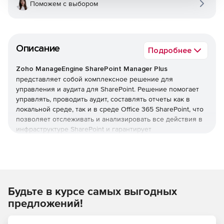
Поможем с выбором
Описание
Подробнее
Zoho ManageEngine SharePoint Manager
Plus
представляет собой комплексное решение для
управления и аудита для SharePoint. Решение помогает
управлять, проводить аудит, составлять отчеты как в
локальной среде, так и в среде Office 365 SharePoint, что
позволяет отслеживать и анализировать все действия в
инфраструктуре SharePoint и гарантирует
информированное, своевременное и точное принятие
решений.
SharePoint безопасность и аудит
Аудит изменений уровня компонента, а именно
Будьте в курсе самых выгодных
изменений, внесенных в библиотеки документов,
предложений!
списки и элементы списка, а также изменения уровня
безопасности, такие как разрешения и изменения