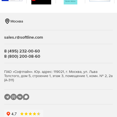
разрешений, создание или удаление групп и т. д.) Для
гибридных сред.
Решение помогает управлять пространством
Москва
хранения сервера SharePoint, размещенным на
сервере контентом, отслеживать критические
изменения разрешений, происходящие на серверах, и
sales.r@softline.com
многое другое.
Аналитика использования SharePoint
8 (495) 232-00-60
8 (800) 200-08-60
Отчеты о трендах и рангах дают представление о
поведении пользователей с подробной информацией
о трафике и результатах поиска.
ПАО «Софтлайн». Юр. адрес: 119021, г. Москва, ул. Льва
Толстого, дом 5, строение 1, этаж 3, помещение 1, комн. № 2, 2а
(А-311)
Позволяет узнать топ сайтов на основе хитов, самых
популярных страниц на основе просмотров страниц,
уникальных посетителей и многое другое.
Отчеты SharePoint
Отчеты делятся на разделы, охватывающие