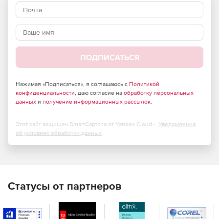
группы.
Система оповещения в режиме реального времени
предоставляет подробную информацию при
возникновении угроз безопасности
ПОДПИСАТЬСЯ
Аудит журнал и архив
Позволяет администраторам соответствовать
Нажимая «Подписаться», я соглашаюсь с
Политикой
требованиям соответствия, которые описывают архив
конфиденциальности
, даю согласие на
обработку персональных
данных
данных журнала аудита для криминалистического
и
получение информационных рассылок
.
анализа.
Этот сайт защищен SmartCaptcha от Yandex Cloud -
Уведомление
Возможность архивировать и восстанавливать данные
об условиях обработки данных
журнала аудита в течение гибкого периода времени,
который можно использовать для создания
предупреждений и отчетов.
Простое управление SharePoint
Статусы от партнеров
Предоставляет единую консоль для выполнения
важных задач управления (предоставление и отзыв