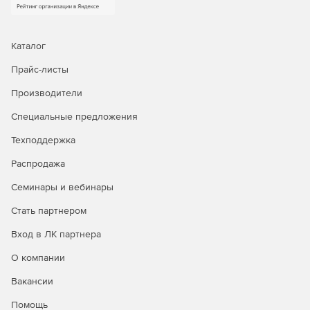
статистику, безопасность, активность, аналитику
использования и Office 365.
Отчеты сфокусированы, удобны для чтения и могут
Каталог
быть экспортированы в различные форматы, включая
Прайс-листы
XLS, CSV, PDF и HTML.
Производители
Управление Office 365
Специальные предложения
Обеспечивает бесперебойную совместную работу с
Техподдержка
готовыми отчетами Office 365 для управления
онлайн-SharePoint.
Распродажа
Пользователь получает подробную и
Семинары и вебинары
категоризированную информацию о семействах
Стать партнером
сайтов, сайтах, списках, библиотеках документов,
группах, пользователях и разрешениях вашего
Вход в ЛК партнера
сервера Office 365.
О компании
Вакансии
Помощь